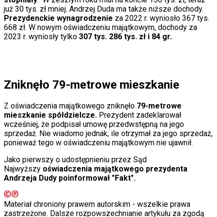
Świat
już 30 tys. zł mniej. Andrzej Duda ma także niższe dochody.
Ubezpieczenie
Prezydenckie wynagrodzenie
za 2022 r. wyniosło 367 tys.
Moja szkoła
668 zł. W nowym oświadczeniu majątkowym, dochody za
Pogoda
2023 r. wyniosły tylko
307 tys. 286 tys. zł i 84 gr.
Moto
Quizy
Zdrowie
Choroby
Profilaktyka
Zniknęło 79-metrowe mieszkanie
Diety
Nieruchomości
Z oświadczenia majątkowego zniknęło
79-metrowe
Budowa i remont
mieszkanie spółdzielcze.
Prezydent zadeklarował
Architektura i design
wcześniej, że podpisał umowę przedwstępną na jego
Kupno i wynajem
sprzedaż. Nie wiadomo jednak, ile otrzymał za jego sprzedaż,
Film
ponieważ tego w oświadczeniu majątkowym nie ujawnił.
Aktualności
Premiery
Jako pierwszy o udostępnieniu przez Sąd
Recenzje
Najwyższy
oświadczenia majątkowego prezydenta
Rozrywka
Andrzeja Dudy poinformował "Fakt".
Technologia
Aktualności
Aplikacje mobilne
Materiał chroniony prawem autorskim - wszelkie prawa
Gry
zastrzeżone. Dalsze rozpowszechnianie artykułu za zgodą