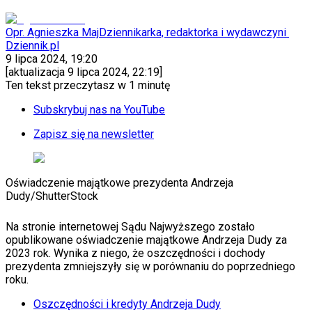
KSEF
Auto
Aktualności
Opr. Agnieszka Maj
Dziennikarka, redaktorka i wydawczyni
Auta ekologiczne
Dziennik.pl
Automotive
9 lipca 2024, 19:20
Jednoślady
[aktualizacja
9 lipca 2024, 22:19
]
Drogi
Ten tekst przeczytasz w
1 minutę
Na wakacje
Paliwo
Subskrybuj nas na YouTube
Porady
Premiery
Zapisz się na newsletter
Testy
Życie gwiazd
Aktualności
Oświadczenie majątkowe prezydenta Andrzeja
Plotki
Dudy
/
ShutterStock
Telewizja
Hity internetu
Edukacja
Na stronie internetowej Sądu Najwyższego zostało
Aktualności
opublikowane oświadczenie majątkowe Andrzeja Dudy za
Matura
2023 rok. Wynika z niego, że oszczędności i dochody
Kobieta
prezydenta zmniejszyły się w porównaniu do poprzedniego
Aktualności
roku.
Moda
Oszczędności i kredyty Andrzeja Dudy
Uroda