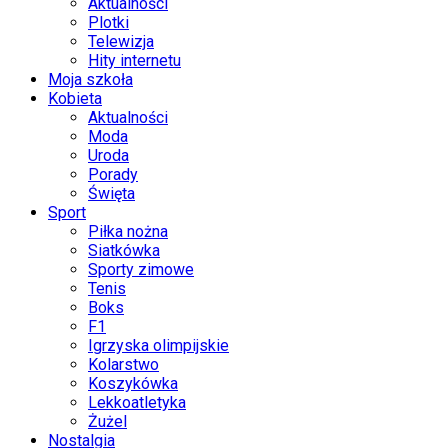
Aktualności
Plotki
Telewizja
Hity internetu
Moja szkoła
Kobieta
Aktualności
Moda
Uroda
Porady
Święta
Sport
Piłka nożna
Siatkówka
Sporty zimowe
Tenis
Boks
F1
Igrzyska olimpijskie
Kolarstwo
Koszykówka
Lekkoatletyka
Żużel
Nostalgia