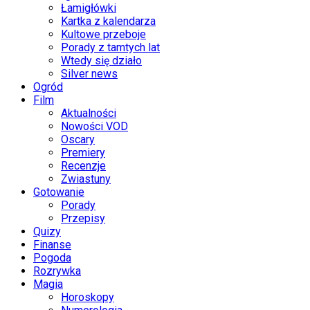
Łamigłówki
Kartka z kalendarza
Kultowe przeboje
Porady z tamtych lat
Wtedy się działo
Silver news
Ogród
Film
Aktualności
Nowości VOD
Oscary
Premiery
Recenzje
Zwiastuny
Gotowanie
Porady
Przepisy
Quizy
Finanse
Pogoda
Rozrywka
Magia
Horoskopy