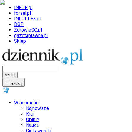
INFOR.pl
forsal.pl
INFORLEX.pl
DGP
ZdrowieGO.pl
gazetaprawna.pl
Sklep
Anuluj
Szukaj
Wiadomości
Najnowsze
Kraj
Opinie
Nauka
Ciekawostki