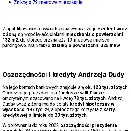
Zniknęło 79-metrowe mieszkanie
Porady
Święta
Sport
Piłka nożna
Siatkówka
Z opublikowanego oświadczenia wynika, że
prezydent wraz
Tenis
z żoną
są współwłaścicielami
mieszkania o powierzchni
F1
132 m2
, do którego przynależy 19-metrowe miejsce
Kolarstwo
parkingowe. Mają także
działkę o powierzchni 325 mkw
Koszykówka
Lekkoatletyka
Nostalgia
Łamigłówki
Kartka z kalendarza
Oszczędności i kredyty Andrzeja Dudy
Kultowe przeboje
Porady z tamtych lat
Wtedy się działo
Na jego kontach bankowych znajduje się
ok. 120 tys. złotych.
Silver news
Oprócz tego prezydent ma
fundusze w III filarze
Ogród
emerytalnym szacowane na kwotę
73 tys. złotych.
Andrzej
Gotowanie
Duday wraz z żoną ma do spłaty
kredyt hipoteczny w
Porady
wysokości 497 tys. zł,
a oprócz tego korzysta z
karty
Przepisy
kredytowej o limicie do 20 tys. złotych.
Podróże
Polska
W porównaniu do roku 2022
oszczędności prezydenta
Europa
stopniały
.
W zeszłym roku miał na koncie 150 tys. zł, teraz –