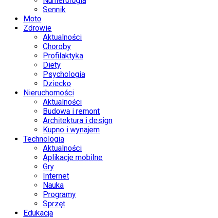
Numerologia
Sennik
Moto
Zdrowie
Aktualności
Choroby
Profilaktyka
Diety
Psychologia
Dziecko
Nieruchomości
Aktualności
Budowa i remont
Architektura i design
Kupno i wynajem
Technologia
Aktualności
Aplikacje mobilne
Gry
Internet
Nauka
Programy
Sprzęt
Edukacja