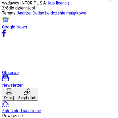
Internet
wydawcy INFOR PL S.A.
Kup licencję
Nauka
Źródło
dziennik.pl
Programy
Tematy:
Andrzej Duda
oświdczenie majątkowe
Sprzęt
Muzyka
Aktualności
Google News
Koncerty
Recenzje
Zapowiedzi
Kultura
Aktualności
Książki
Sztuka
Teatr
Magia
Obserwuj
Horoskopy
Numerologia
Newsletter
Sennik
Kody rabatowe
gazetaprawna.pl
Drukuj
Skopiuj link
Forsal.pl
INFOR.pl
Zgłoś błąd na stronie
ZdrowieGO.pl
Powiązane