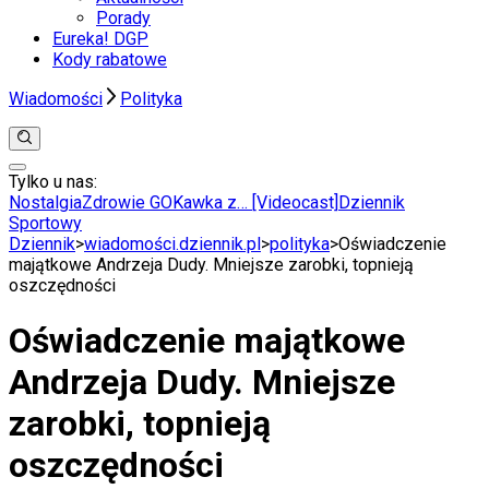
Porady
Eureka! DGP
Kody rabatowe
Wiadomości
Polityka
Tylko u nas:
Anuluj
Wiadomości
Nostalgia
Zdrowie GO
Kawka z… [Videocast]
Dziennik
Kraj
Sportowy
Świat
Dziennik
>
wiadomości.dziennik.pl
>
polityka
>
Oświadczenie
Polityka
majątkowe Andrzeja Dudy. Mniejsze zarobki, topnieją
Nauka
oszczędności
Ciekawostki
Gospodarka
Oświadczenie majątkowe
Aktualności
Emerytury
Andrzeja Dudy. Mniejsze
Finanse
Praca
zarobki, topnieją
Podatki
Twoje finanse
oszczędności
Finanse