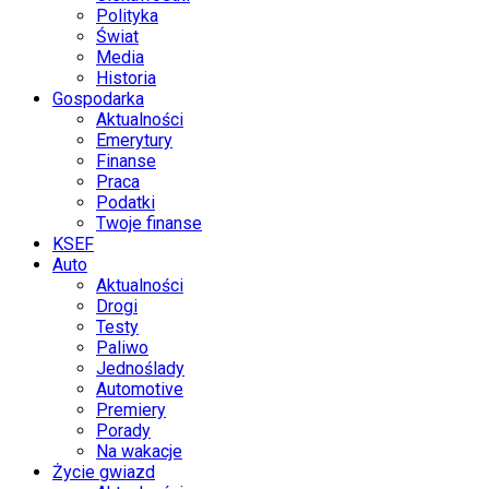
Polityka
Świat
Media
Historia
Gospodarka
Aktualności
Emerytury
Finanse
Praca
Podatki
Twoje finanse
KSEF
Auto
Aktualności
Drogi
Testy
Paliwo
Jednoślady
Automotive
Premiery
Porady
Na wakacje
Życie gwiazd