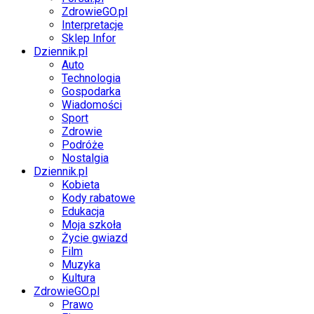
ZdrowieGO.pl
Interpretacje
Sklep Infor
Dziennik.pl
Auto
Technologia
Gospodarka
Wiadomości
Sport
Zdrowie
Podróże
Nostalgia
Dziennik.pl
Kobieta
Kody rabatowe
Edukacja
Moja szkoła
Życie gwiazd
Film
Muzyka
Kultura
ZdrowieGO.pl
Prawo