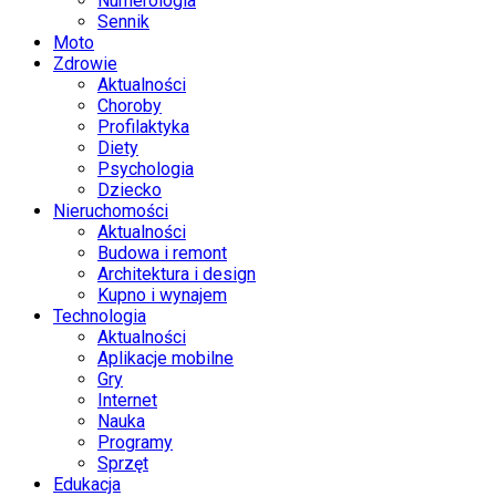
Numerologia
Sennik
Moto
Zdrowie
Aktualności
Choroby
Profilaktyka
Diety
Psychologia
Dziecko
Nieruchomości
Aktualności
Budowa i remont
Architektura i design
Kupno i wynajem
Technologia
Aktualności
Aplikacje mobilne
Gry
Internet
Nauka
Programy
Sprzęt
Edukacja