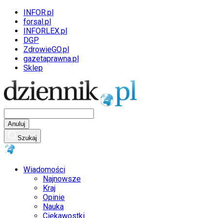
INFOR.pl
forsal.pl
INFORLEX.pl
DGP
ZdrowieGO.pl
gazetaprawna.pl
Sklep
Anuluj
Szukaj
Wiadomości
Najnowsze
Kraj
Opinie
Nauka
Ciekawostki