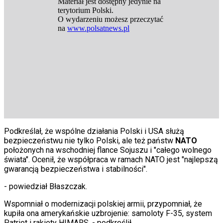
Porady
Święta
Sport
Piłka nożna
Siatkówka
Tenis
F1
Kolarstwo
Koszykówka
Lekkoatletyka
Nostalgia
Łamigłówki
Kartka z kalendarza
Kultowe przeboje
Podkreślał, że wspólne działania Polski i USA służą
Porady z tamtych lat
bezpieczeństwu nie tylko Polski, ale też państw
NATO
Wtedy się działo
położonych na wschodniej flance Sojuszu i "całego wolnego
Silver news
świata". Ocenił, że współpraca w ramach NATO jest "najlepszą
Ogród
gwarancją bezpieczeństwa i stabilności".
Gotowanie
Porady
- powiedział Błaszczak.
Przepisy
Podróże
Wspomniał o modernizacji polskiej armii, przypomniał, że
Polska
kupiła ona amerykańskie uzbrojenie: samoloty F-35, system
Europa
Patriot i rakiety HIMARS.
- podkreślił.