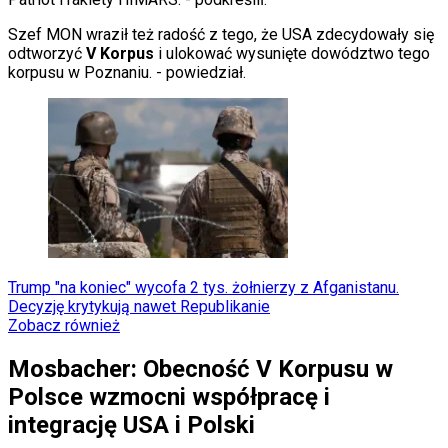
Świat
Szef MON wraził też radość z tego, że USA zdecydowały się
Ubezpieczenie
odtworzyć
V Korpus
i ulokować wysunięte dowództwo tego
Moja szkoła
korpusu w Poznaniu.
- powiedział.
Pogoda
Moto
Quizy
Zdrowie
Choroby
Profilaktyka
Diety
Nieruchomości
Budowa i remont
Architektura i design
Kupno i wynajem
Film
Trump "na koniec" wycofa 2 tys. żołnierzy z Afganistanu.
Aktualności
Decyzję krytykują nawet Republikanie
Premiery
Zobacz również
Recenzje
Rozrywka
Mosbacher: Obecność V Korpusu w
Technologia
Polsce wzmocni współpracę i
Aktualności
Aplikacje mobilne
integrację USA i Polski
Gry