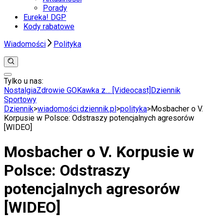
Porady
Eureka! DGP
Kody rabatowe
Wiadomości
Polityka
Tylko u nas:
Anuluj
Wiadomości
Nostalgia
Zdrowie GO
Kawka z… [Videocast]
Dziennik
Kraj
Sportowy
Świat
Dziennik
>
wiadomości.dziennik.pl
>
polityka
>
Mosbacher o V.
Polityka
Korpusie w Polsce: Odstraszy potencjalnych agresorów
Nauka
[WIDEO]
Ciekawostki
Gospodarka
Mosbacher o V. Korpusie w
Aktualności
Emerytury
Polsce: Odstraszy
Finanse
Praca
potencjalnych agresorów
Podatki
Twoje finanse
[WIDEO]
Finanse