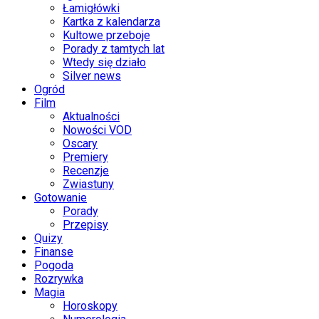
Łamigłówki
Kartka z kalendarza
Kultowe przeboje
Porady z tamtych lat
Wtedy się działo
Silver news
Ogród
Film
Aktualności
Nowości VOD
Oscary
Premiery
Recenzje
Zwiastuny
Gotowanie
Porady
Przepisy
Quizy
Finanse
Pogoda
Rozrywka
Magia
Horoskopy