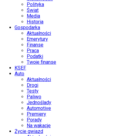
Polityka
Świat
Media
Historia
Gospodarka
Aktualności
Emerytury
Finanse
Praca
Podatki
Twoje finanse
KSEF
Auto
Aktualności
Drogi
Testy
Paliwo
Jednoślady
Automotive
Premiery
Porady
Na wakacje
Życie gwiazd