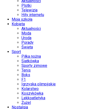
Aktualności
Plotki
Telewizja
Hity internetu
Moja szkoła
Kobieta
Aktualności
Moda
Uroda
Porady
Święta
Sport
Piłka nożna
Siatkówka
Sporty zimowe
Tenis
Boks
F1
Igrzyska olimpijskie
Kolarstwo
Koszykówka
Lekkoatletyka
Żużel
Nostalgia