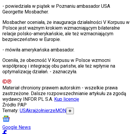
Internet
- powiedziała w piątek w Poznaniu ambasador USA
Nauka
Georgette Mosbacher.
Programy
Sprzęt
Mosbacher oceniała, że inauguracja działalności V Korpusu w
Muzyka
Polsce jest ważnym krokiem wzmacniającym bilateralne
Aktualności
relacje polsko-amerykańskie, ale też wzmacniającym
Koncerty
bezpieczeństwo w Europie.
Recenzje
Zapowiedzi
- mówiła amerykańska ambasador.
Kultura
Aktualności
Oceniła, że obecność V Korpusu w Polsce wzmocni
Książki
współpracę i integrację obu państw, ale też wpłynie na
Sztuka
optymalizację działań.
- zaznaczyła.
Teatr
Magia
Horoskopy
Materiał chroniony prawem autorskim - wszelkie prawa
Numerologia
zastrzeżone. Dalsze rozpowszechnianie artykułu za zgodą
Sennik
wydawcy INFOR PL S.A.
Kup licencję
Kody rabatowe
Źródło
PAP
gazetaprawna.pl
Tematy:
USA
kraj
żołnierze
MON
➕
Forsal.pl
INFOR.pl
ZdrowieGO.pl
Google News