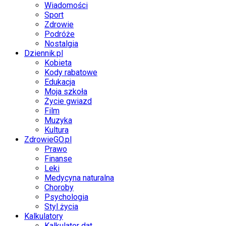
Wiadomości
Sport
Zdrowie
Podróże
Nostalgia
Dziennik.pl
Kobieta
Kody rabatowe
Edukacja
Moja szkoła
Życie gwiazd
Film
Muzyka
Kultura
ZdrowieGO.pl
Prawo
Finanse
Leki
Medycyna naturalna
Choroby
Psychologia
Styl życia
Kalkulatory
Kalkulator dat