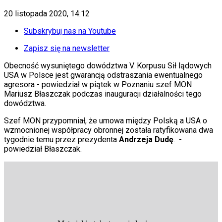
KSEF
Auto
20 listopada 2020, 14:12
Aktualności
Auta ekologiczne
Subskrybuj nas na Youtube
Automotive
Jednoślady
Zapisz się na newsletter
Drogi
Obecność wysuniętego dowództwa V. Korpusu Sił lądowych
Na wakacje
USA w Polsce jest gwarancją odstraszania ewentualnego
Paliwo
agresora - powiedział w piątek w Poznaniu szef MON
Porady
Mariusz Błaszczak podczas inauguracji działalności tego
Premiery
dowództwa.
Testy
Życie gwiazd
Szef MON przypomniał, że umowa między Polską a USA o
Aktualności
wzmocnionej współpracy obronnej została ratyfikowana dwa
Plotki
tygodnie temu przez prezydenta
Andrzeja Dudę
.
-
Telewizja
powiedział Błaszczak.
Hity internetu
Edukacja
Aktualności
Matura
Kobieta
Aktualności
Moda
Uroda