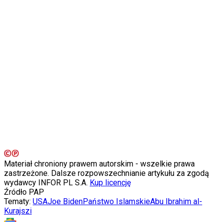
Porady
Święta
Sport
Piłka nożna
Siatkówka
Tenis
F1
Kolarstwo
Koszykówka
Lekkoatletyka
Nostalgia
Łamigłówki
Kartka z kalendarza
Kultowe przeboje
Porady z tamtych lat
Wtedy się działo
Silver news
Materiał chroniony prawem autorskim - wszelkie prawa
Ogród
zastrzeżone. Dalsze rozpowszechnianie artykułu za zgodą
Gotowanie
wydawcy INFOR PL S.A.
Kup licencję
Porady
Źródło
PAP
Przepisy
Tematy:
USA
Joe Biden
Państwo Islamskie
Abu Ibrahim al-
Podróże
Kurajszi
Polska
Europa