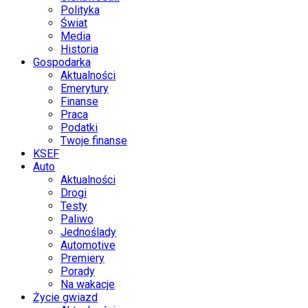
Polityka
Świat
Media
Historia
Gospodarka
Aktualności
Emerytury
Finanse
Praca
Podatki
Twoje finanse
KSEF
Auto
Aktualności
Drogi
Testy
Paliwo
Jednoślady
Automotive
Premiery
Porady
Na wakacje
Życie gwiazd