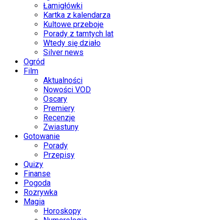
Łamigłówki
Kartka z kalendarza
Kultowe przeboje
Porady z tamtych lat
Wtedy się działo
Silver news
Ogród
Film
Aktualności
Nowości VOD
Oscary
Premiery
Recenzje
Zwiastuny
Gotowanie
Porady
Przepisy
Quizy
Finanse
Pogoda
Rozrywka
Magia
Horoskopy