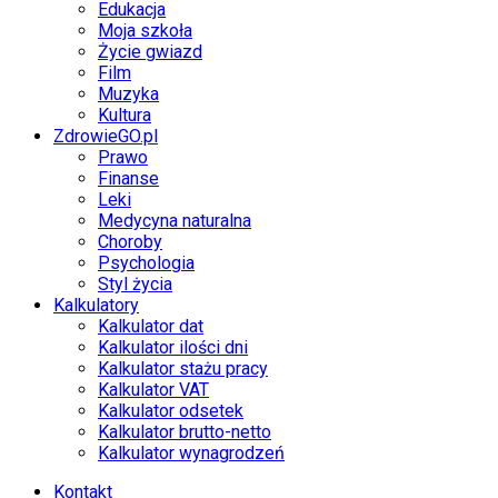
Edukacja
Moja szkoła
Życie gwiazd
Film
Muzyka
Kultura
ZdrowieGO.pl
Prawo
Finanse
Leki
Medycyna naturalna
Choroby
Psychologia
Styl życia
Kalkulatory
Kalkulator dat
Kalkulator ilości dni
Kalkulator stażu pracy
Kalkulator VAT
Kalkulator odsetek
Kalkulator brutto-netto
Kalkulator wynagrodzeń
Kontakt