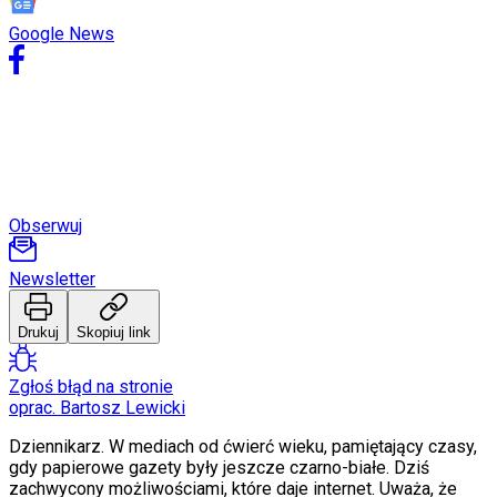
Świat
Google News
Ubezpieczenie
Moja szkoła
Pogoda
Moto
Quizy
Zdrowie
Choroby
Profilaktyka
Diety
Obserwuj
Nieruchomości
Budowa i remont
Architektura i design
Newsletter
Kupno i wynajem
Film
Drukuj
Skopiuj link
Aktualności
Premiery
Recenzje
Zgłoś błąd na stronie
Rozrywka
oprac. Bartosz Lewicki
Technologia
Aktualności
Dziennikarz. W mediach od ćwierć wieku, pamiętający czasy,
Aplikacje mobilne
gdy papierowe gazety były jeszcze czarno-białe. Dziś
Gry
zachwycony możliwościami, które daje internet. Uważa, że