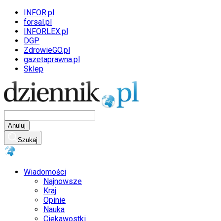
INFOR.pl
forsal.pl
INFORLEX.pl
DGP
ZdrowieGO.pl
gazetaprawna.pl
Sklep
Anuluj
Szukaj
Wiadomości
Najnowsze
Kraj
Opinie
Nauka
Ciekawostki