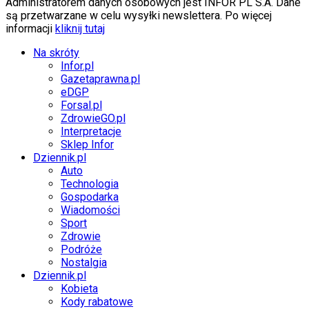
Administratorem danych osobowych jest INFOR PL S.A. Dane
są przetwarzane w celu wysyłki newslettera. Po więcej
informacji
kliknij tutaj
Na skróty
Infor.pl
Gazetaprawna.pl
eDGP
Forsal.pl
ZdrowieGO.pl
Interpretacje
Sklep Infor
Dziennik.pl
Auto
Technologia
Gospodarka
Wiadomości
Sport
Zdrowie
Podróże
Nostalgia
Dziennik.pl
Kobieta
Kody rabatowe