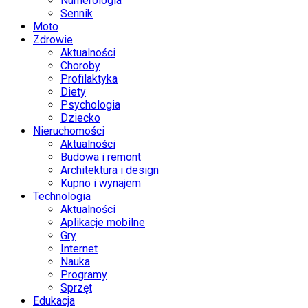
Numerologia
Sennik
Moto
Zdrowie
Aktualności
Choroby
Profilaktyka
Diety
Psychologia
Dziecko
Nieruchomości
Aktualności
Budowa i remont
Architektura i design
Kupno i wynajem
Technologia
Aktualności
Aplikacje mobilne
Gry
Internet
Nauka
Programy
Sprzęt
Edukacja