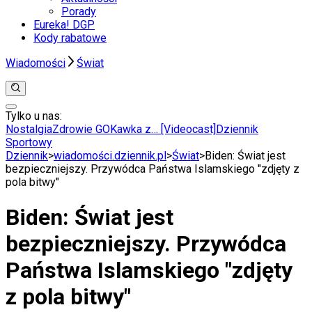
Porady
Eureka! DGP
Kody rabatowe
Wiadomości
Świat
Tylko u nas:
Anuluj
Wiadomości
Nostalgia
Zdrowie GO
Kawka z… [Videocast]
Dziennik
Kraj
Sportowy
Świat
Dziennik
>
wiadomości.dziennik.pl
>
Świat
>
Biden: Świat jest
Polityka
bezpieczniejszy. Przywódca Państwa Islamskiego "zdjęty z
Nauka
pola bitwy"
Ciekawostki
Gospodarka
Biden: Świat jest
Aktualności
Emerytury
bezpieczniejszy. Przywódca
Finanse
Praca
Państwa Islamskiego "zdjęty
Podatki
Twoje finanse
z pola bitwy"
Finanse