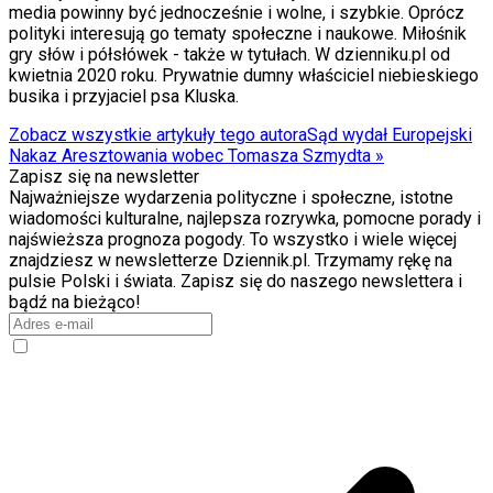
Internet
media powinny być jednocześnie i wolne, i szybkie. Oprócz
Nauka
polityki interesują go tematy społeczne i naukowe. Miłośnik
Programy
gry słów i półsłówek - także w tytułach. W dzienniku.pl od
Sprzęt
kwietnia 2020 roku. Prywatnie dumny właściciel niebieskiego
Muzyka
busika i przyjaciel psa Kluska.
Aktualności
Koncerty
Zobacz wszystkie artykuły tego autora
Sąd wydał Europejski
Recenzje
Nakaz Aresztowania wobec Tomasza Szmydta
»
Zapowiedzi
Zapisz się na newsletter
Kultura
Najważniejsze wydarzenia polityczne i społeczne, istotne
Aktualności
wiadomości kulturalne, najlepsza rozrywka, pomocne porady i
Książki
najświeższa prognoza pogody. To wszystko i wiele więcej
Sztuka
znajdziesz w newsletterze Dziennik.pl. Trzymamy rękę na
Teatr
pulsie Polski i świata. Zapisz się do naszego newslettera i
Magia
bądź na bieżąco!
Horoskopy
Numerologia
Sennik
Kody rabatowe
gazetaprawna.pl
Forsal.pl
INFOR.pl
ZdrowieGO.pl