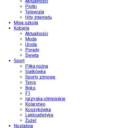
Aktualności
Plotki
Telewizja
Hity internetu
Moja szkoła
Kobieta
Aktualności
Moda
Uroda
Porady
Święta
Sport
Piłka nożna
Siatkówka
Sporty zimowe
Tenis
Boks
F1
Igrzyska olimpijskie
Kolarstwo
Koszykówka
Lekkoatletyka
Żużel
Nostalgia