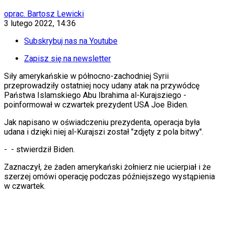
KSEF
Auto
oprac. Bartosz Lewicki
Aktualności
3 lutego 2022, 14:36
Auta ekologiczne
Automotive
Subskrybuj nas na Youtube
Jednoślady
Drogi
Zapisz się na newsletter
Na wakacje
Siły amerykańskie w północno-zachodniej Syrii
Paliwo
przeprowadziły ostatniej nocy udany atak na przywódcę
Porady
Państwa Islamskiego Abu Ibrahima al-Kurajsziego -
Premiery
poinformował w czwartek prezydent USA Joe Biden.
Testy
Życie gwiazd
Jak napisano w oświadczeniu prezydenta, operacja była
Aktualności
udana i dzięki niej al-Kurajszi został "zdjęty z pola bitwy".
Plotki
Telewizja
-
- stwierdził Biden.
Hity internetu
Edukacja
Zaznaczył, że żaden amerykański żołnierz nie ucierpiał i że
Aktualności
szerzej omówi operację podczas późniejszego wystąpienia
Matura
w czwartek.
Kobieta
Aktualności
Moda
Uroda