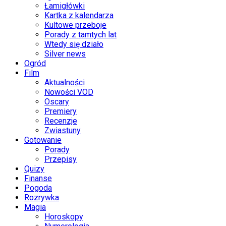
Łamigłówki
Kartka z kalendarza
Kultowe przeboje
Porady z tamtych lat
Wtedy się działo
Silver news
Ogród
Film
Aktualności
Nowości VOD
Oscary
Premiery
Recenzje
Zwiastuny
Gotowanie
Porady
Przepisy
Quizy
Finanse
Pogoda
Rozrywka
Magia
Horoskopy