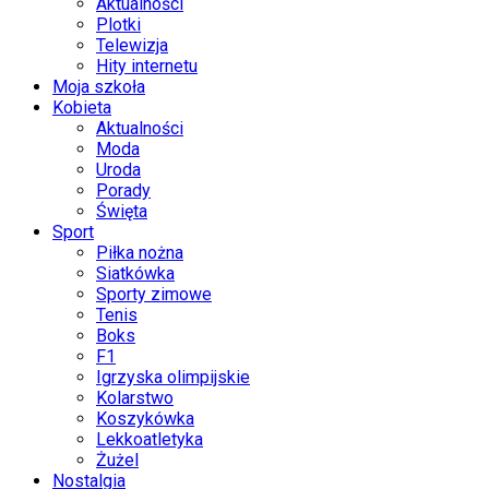
Aktualności
Plotki
Telewizja
Hity internetu
Moja szkoła
Kobieta
Aktualności
Moda
Uroda
Porady
Święta
Sport
Piłka nożna
Siatkówka
Sporty zimowe
Tenis
Boks
F1
Igrzyska olimpijskie
Kolarstwo
Koszykówka
Lekkoatletyka
Żużel
Nostalgia