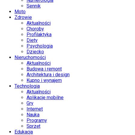
Numerologia
Sennik
Moto
Zdrowie
Aktualności
Choroby
Profilaktyka
Diety
Psychologia
Dziecko
Nieruchomości
Aktualności
Budowa i remont
Architektura i design
Kupno i wynajem
Technologia
Aktualności
Aplikacje mobilne
Gry
Internet
Nauka
Programy
Sprzęt
Edukacja