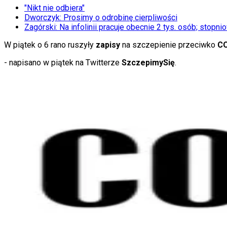
KSEF
"Nikt nie odbiera"
Auto
Dworczyk: Prosimy o odrobinę cierpliwości
Aktualności
Zagórski: Na infolinii pracuje obecnie 2 tys. osób; sto
Auta ekologiczne
Automotive
W piątek o 6 rano ruszyły
zapisy
na szczepienie przeciwko
CO
Jednoślady
Drogi
- napisano w piątek na Twitterze
SzczepimySię
.
Na wakacje
Paliwo
Porady
Premiery
Testy
Życie gwiazd
Aktualności
Plotki
Telewizja
Hity internetu
Edukacja
Aktualności
Matura
Kobieta
Aktualności
Moda
Uroda