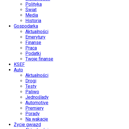
Polityka
Świat
Media
Historia
Gospodarka
Aktualności
Emerytury
Finanse
Praca
Podatki
Twoje finanse
KSEF
Auto
Aktualności
Drogi
Testy
Paliwo
Jednoślady
Automotive
Premiery
Porady
Na wakacje
Życie gwiazd