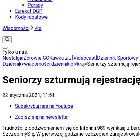
Porady
Eureka! DGP
Kody rabatowe
Wiadomości
Kraj
Tylko u nas:
Anuluj
Wiadomości
Nostalgia
Zdrowie GO
Kawka z… [Videocast]
Dziennik Sportowy
Kraj
Dziennik
>
wiadomości.dziennik.pl
>
kraj
>
Seniorzy szturmują reje
Świat
Polityka
Seniorzy szturmują rejestrację
Nauka
Ciekawostki
Gospodarka
22 stycznia 2021, 11:51
Aktualności
Emerytury
Subskrybuj nas na Youtube
Finanse
Praca
Zapisz się na newsletter
Podatki
Trudności z dodzwonieniem się do Infolinii 989 wynikają z ba
Twoje finanse
SzczepimySię. W pierwszej godzinie szczepień zarejestrowało
Finanse