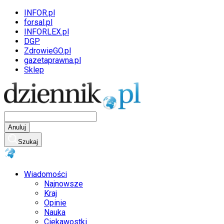
INFOR.pl
forsal.pl
INFORLEX.pl
DGP
ZdrowieGO.pl
gazetaprawna.pl
Sklep
Anuluj
Szukaj
Wiadomości
Najnowsze
Kraj
Opinie
Nauka
Ciekawostki