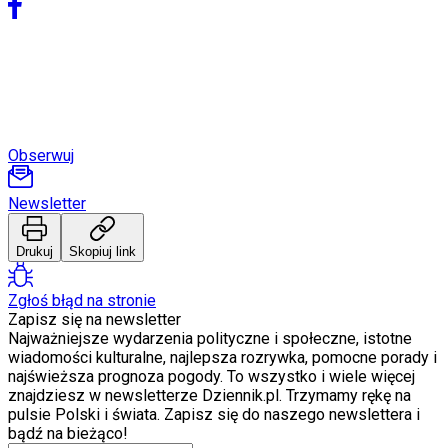
Świat
Ubezpieczenie
Moja szkoła
Pogoda
Moto
Quizy
Zdrowie
Choroby
Obserwuj
Profilaktyka
Diety
Newsletter
Nieruchomości
Budowa i remont
Architektura i design
Drukuj
Skopiuj link
Kupno i wynajem
Film
Zgłoś błąd na stronie
Aktualności
Zapisz się na newsletter
Premiery
Najważniejsze wydarzenia polityczne i społeczne, istotne
Recenzje
wiadomości kulturalne, najlepsza rozrywka, pomocne porady i
Rozrywka
najświeższa prognoza pogody. To wszystko i wiele więcej
Technologia
znajdziesz w newsletterze Dziennik.pl. Trzymamy rękę na
Aktualności
pulsie Polski i świata. Zapisz się do naszego newslettera i
Aplikacje mobilne
bądź na bieżąco!
Gry