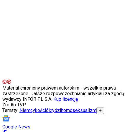
Porady
Święta
Sport
Piłka nożna
Siatkówka
Tenis
F1
Kolarstwo
Koszykówka
Lekkoatletyka
Nostalgia
Łamigłówki
Kartka z kalendarza
Kultowe przeboje
Porady z tamtych lat
Wtedy się działo
Materiał chroniony prawem autorskim - wszelkie prawa
Silver news
zastrzeżone. Dalsze rozpowszechnianie artykułu za zgodą
Ogród
wydawcy INFOR PL S.A.
Kup licencję
Gotowanie
Źródło
TVP
Porady
Tematy:
Niemcy
kościół
żydzi
homoseksualizm
➕
Przepisy
Podróże
Polska
Google News
Europa