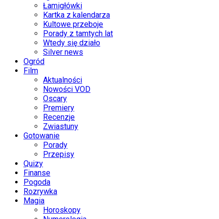
Łamigłówki
Kartka z kalendarza
Kultowe przeboje
Porady z tamtych lat
Wtedy się działo
Silver news
Ogród
Film
Aktualności
Nowości VOD
Oscary
Premiery
Recenzje
Zwiastuny
Gotowanie
Porady
Przepisy
Quizy
Finanse
Pogoda
Rozrywka
Magia
Horoskopy