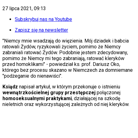
KSEF
Auto
27 lipca 2021, 09:13
Aktualności
Auta ekologiczne
Subskrybuj nas na Youtube
Automotive
Jednoślady
Zapisz się na newsletter
Drogi
"Niemcy mnie wsadzają do więzienia. Mój dziadek i babcia
Na wakacje
ratowali Żydów, ryzykowali życiem, pomimo że Niemcy
Paliwo
zabraniali ratować Żydów. Podobnie jestem zdecydowany,
Porady
pomimo że Niemcy mi tego zabraniają, ratować kleryków
Premiery
przed homoklikami" - powiedział ks. prof. Dariusz Oko,
Testy
którego bez procesu skazano w Niemczech za domniemane
Życie gwiazd
"podżeganie do nienawiści".
Aktualności
Plotki
Ksiądz
napisał artykuł, w którym przekonuje o istnieniu
Telewizja
wewnątrzkościelnej grupy przestępczej
połączonej
Hity internetu
homoseksualnymi praktykami
, działającej na szkodę
Edukacja
nieletnich oraz wykorzystującej zależnych od niej kleryków.
Aktualności
Matura
Kobieta
Aktualności
Moda
Uroda