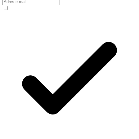
Internet
Nauka
Programy
Sprzęt
Muzyka
Aktualności
Koncerty
Recenzje
Zapowiedzi
Kultura
Aktualności
Książki
Sztuka
Teatr
Magia
Horoskopy
Numerologia
Sennik
Kody rabatowe
gazetaprawna.pl
Forsal.pl
INFOR.pl
ZdrowieGO.pl