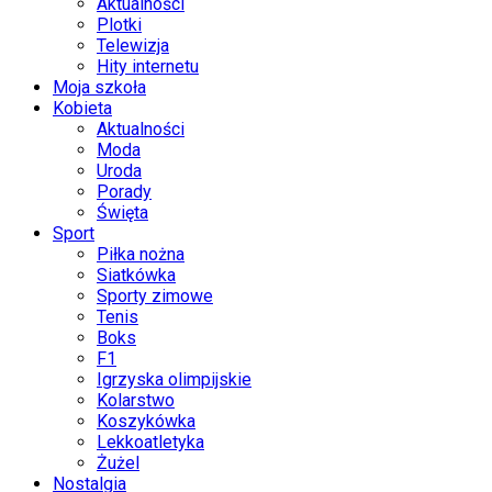
Aktualności
Plotki
Telewizja
Hity internetu
Moja szkoła
Kobieta
Aktualności
Moda
Uroda
Porady
Święta
Sport
Piłka nożna
Siatkówka
Sporty zimowe
Tenis
Boks
F1
Igrzyska olimpijskie
Kolarstwo
Koszykówka
Lekkoatletyka
Żużel
Nostalgia