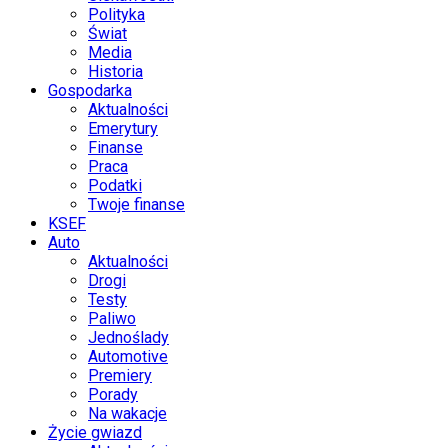
Polityka
Świat
Media
Historia
Gospodarka
Aktualności
Emerytury
Finanse
Praca
Podatki
Twoje finanse
KSEF
Auto
Aktualności
Drogi
Testy
Paliwo
Jednoślady
Automotive
Premiery
Porady
Na wakacje
Życie gwiazd