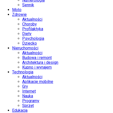
Numerologia
Sennik
Moto
Zdrowie
Aktualności
Choroby
Profilaktyka
Diety
Psychologia
Dziecko
Nieruchomości
Aktualności
Budowa i remont
Architektura i design
Kupno i wynajem
Technologia
Aktualności
Aplikacje mobilne
Gry
Internet
Nauka
Programy
Sprzęt
Edukacja