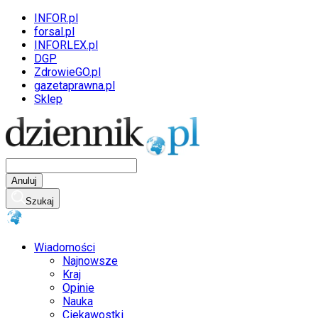
INFOR.pl
forsal.pl
INFORLEX.pl
DGP
ZdrowieGO.pl
gazetaprawna.pl
Sklep
Anuluj
Szukaj
Wiadomości
Najnowsze
Kraj
Opinie
Nauka
Ciekawostki