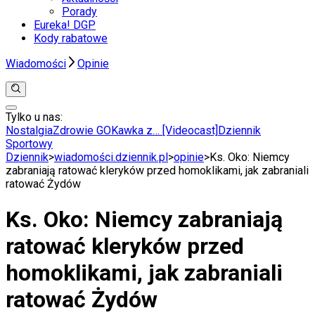
Porady
Eureka! DGP
Kody rabatowe
Wiadomości
Opinie
Tylko u nas:
Anuluj
Wiadomości
Nostalgia
Zdrowie GO
Kawka z… [Videocast]
Dziennik
Kraj
Sportowy
Świat
Dziennik
>
wiadomości.dziennik.pl
>
opinie
>
Ks. Oko: Niemcy
Polityka
zabraniają ratować kleryków przed homoklikami, jak zabraniali
Nauka
ratować Żydów
Ciekawostki
Gospodarka
Ks. Oko: Niemcy zabraniają
Aktualności
Emerytury
ratować kleryków przed
Finanse
Praca
homoklikami, jak zabraniali
Podatki
Twoje finanse
ratować Żydów
Finanse