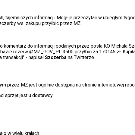
ch, tajemniczych informacji. Mógł je przeczytać w ubiegłym tygod
zczerby ws. zakupu przyłbic przez MZ.
 o komentarz do informacji podanych przez posła KO Michała Sz
a bazie rezerw @MZ_GOV_PL 3500 przyłbic za 170145 zł. Kupiła
transakcji" - napisał
Szczerba
na Twitterze.
m przez MZ jest ogólnie dostępna na stronie internetowej resor
ąd sprzęt jest u dostawcy.
ło w wielu krajach.