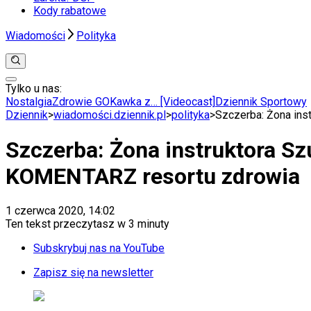
Kody rabatowe
Wiadomości
Polityka
Tylko u nas:
Anuluj
Wiadomości
Nostalgia
Zdrowie GO
Kawka z… [Videocast]
Dziennik Sportowy
Kraj
Dziennik
>
wiadomości.dziennik.pl
>
polityka
>
Szczerba: Żona ins
Świat
Polityka
Szczerba: Żona instruktora Sz
Nauka
Ciekawostki
KOMENTARZ resortu zdrowia
Gospodarka
Aktualności
Emerytury
1 czerwca 2020, 14:02
Finanse
Ten tekst przeczytasz w
3 minuty
Praca
Podatki
Subskrybuj nas na YouTube
Twoje finanse
Finanse
Zapisz się na newsletter
KSEF
Auto
Aktualności