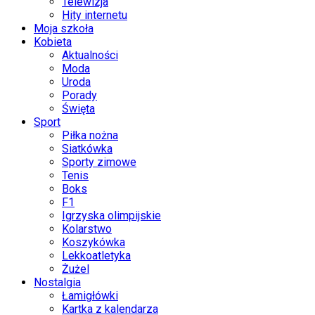
Telewizja
Hity internetu
Moja szkoła
Kobieta
Aktualności
Moda
Uroda
Porady
Święta
Sport
Piłka nożna
Siatkówka
Sporty zimowe
Tenis
Boks
F1
Igrzyska olimpijskie
Kolarstwo
Koszykówka
Lekkoatletyka
Żużel
Nostalgia
Łamigłówki
Kartka z kalendarza