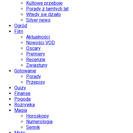
Kultowe przeboje
Porady z tamtych lat
Wtedy się działo
Silver news
Ogród
Film
Aktualności
Nowości VOD
Oscary
Premiery
Recenzje
Zwiastuny
Gotowanie
Porady
Przepisy
Quizy
Finanse
Pogoda
Rozrywka
Magia
Horoskopy
Numerologia
Sennik
Moto