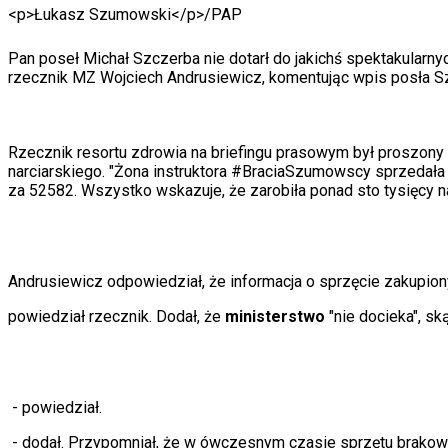
<p>Łukasz Szumowski</p>
/
PAP
Auta ekologiczne
Automotive
Jednoślady
Pan poseł Michał Szczerba nie dotarł do jakichś spektakularny
Drogi
rzecznik MZ Wojciech Andrusiewicz, komentując wpis posła S
Na wakacje
Paliwo
Porady
Premiery
Rzecznik resortu zdrowia na briefingu prasowym był proszony
Testy
narciarskiego. "Żona instruktora #BraciaSzumowscy sprzedał
Życie gwiazd
za 52582. Wszystko wskazuje, że zarobiła ponad sto tysięcy na 
Aktualności
Plotki
Telewizja
Hity internetu
Andrusiewicz odpowiedział, że informacja o sprzęcie zakupiony
Edukacja
Aktualności
powiedział rzecznik. Dodał, że
ministerstwo
"nie docieka", sk
Matura
Kobieta
Aktualności
Moda
Uroda
- powiedział.
Porady
Święta
- dodał. Przypomniał, że w ówczesnym czasie sprzętu brakowa