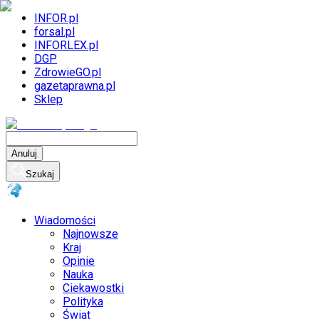
INFOR.pl
forsal.pl
INFORLEX.pl
DGP
ZdrowieGO.pl
gazetaprawna.pl
Sklep
Anuluj
Szukaj
Wiadomości
Najnowsze
Kraj
Opinie
Nauka
Ciekawostki
Polityka
Świat