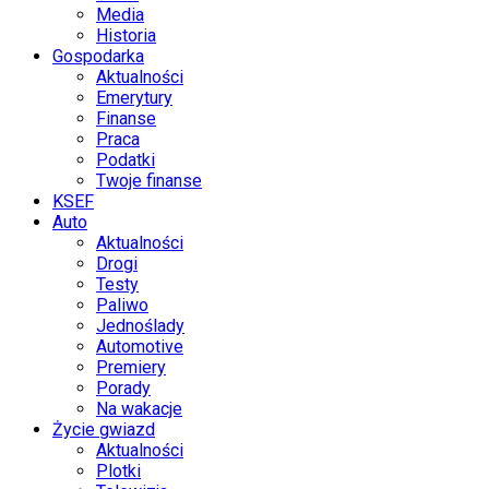
Media
Historia
Gospodarka
Aktualności
Emerytury
Finanse
Praca
Podatki
Twoje finanse
KSEF
Auto
Aktualności
Drogi
Testy
Paliwo
Jednoślady
Automotive
Premiery
Porady
Na wakacje
Życie gwiazd
Aktualności
Plotki