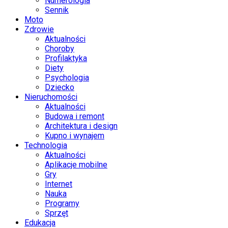
Numerologia
Sennik
Moto
Zdrowie
Aktualności
Choroby
Profilaktyka
Diety
Psychologia
Dziecko
Nieruchomości
Aktualności
Budowa i remont
Architektura i design
Kupno i wynajem
Technologia
Aktualności
Aplikacje mobilne
Gry
Internet
Nauka
Programy
Sprzęt
Edukacja