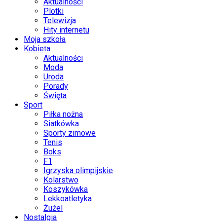
Aktualności
Plotki
Telewizja
Hity internetu
Moja szkoła
Kobieta
Aktualności
Moda
Uroda
Porady
Święta
Sport
Piłka nożna
Siatkówka
Sporty zimowe
Tenis
Boks
F1
Igrzyska olimpijskie
Kolarstwo
Koszykówka
Lekkoatletyka
Żużel
Nostalgia