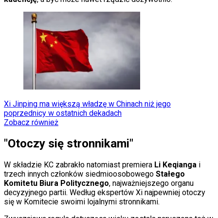
Porady
Święta
Sport
Piłka nożna
Siatkówka
Tenis
F1
Kolarstwo
Koszykówka
Lekkoatletyka
Nostalgia
Xi Jinping ma większą władzę w Chinach niż jego
Łamigłówki
poprzednicy w ostatnich dekadach
Kartka z kalendarza
Zobacz również
Kultowe przeboje
Porady z tamtych lat
"Otoczy się stronnikami"
Wtedy się działo
Silver news
Ogród
W składzie KC zabrakło natomiast premiera
Li Keqianga
i
Gotowanie
trzech innych członków siedmioosobowego
Stałego
Porady
Komitetu Biura Politycznego
, najważniejszego organu
Przepisy
decyzyjnego partii. Według ekspertów Xi najpewniej otoczy
Podróże
się w Komitecie swoimi lojalnymi stronnikami.
Polska
Europa