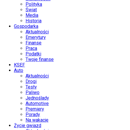
Polityka
Świat
Media
Historia
Gospodarka
Aktualności
Emerytury
Finanse
Praca
Podatki
Twoje finanse
KSEF
Auto
Aktualności
Drogi
Testy
Paliwo
Jednoślady
Automotive
Premiery
Porady
Na wakacje
Życie gwiazd