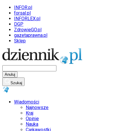
INFOR.pl
forsal.pl
INFORLEX.pl
DGP
ZdrowieGO.pl
gazetaprawna.pl
Sklep
Anuluj
Szukaj
Wiadomości
Najnowsze
Kraj
Opinie
Nauka
Ciekawostki