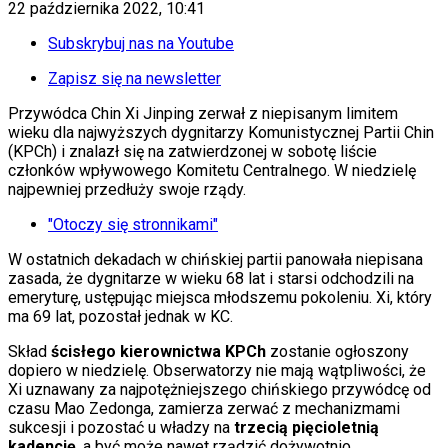
KSEF
22 października 2022, 10:41
Auto
Aktualności
Subskrybuj nas na Youtube
Auta ekologiczne
Automotive
Zapisz się na newsletter
Jednoślady
Przywódca Chin Xi Jinping zerwał z niepisanym limitem
Drogi
wieku dla najwyższych dygnitarzy Komunistycznej Partii Chin
Na wakacje
(KPCh) i znalazł się na zatwierdzonej w sobotę liście
Paliwo
członków wpływowego Komitetu Centralnego. W niedzielę
Porady
najpewniej przedłuży swoje rządy.
Premiery
Testy
"Otoczy się stronnikami"
Życie gwiazd
Aktualności
W ostatnich dekadach w chińskiej partii panowała niepisana
Plotki
zasada, że dygnitarze w wieku 68 lat i starsi odchodzili na
Telewizja
emeryturę, ustępując miejsca młodszemu pokoleniu. Xi, który
Hity internetu
ma 69 lat, pozostał jednak w KC.
Edukacja
Aktualności
Skład
ścisłego kierownictwa KPCh
zostanie ogłoszony
Matura
dopiero w niedzielę. Obserwatorzy nie mają wątpliwości, że
Kobieta
Xi uznawany za najpotężniejszego chińskiego przywódcę od
Aktualności
czasu Mao Zedonga, zamierza zerwać z mechanizmami
Moda
sukcesji i pozostać u władzy na
trzecią pięcioletnią
Uroda
kadencję
, a być może nawet rządzić dożywotnio.