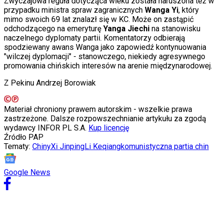
Zwyczajowa reguła dotycząca wieku została naruszona też w
Świat
przypadku ministra spraw zagranicznych
Wanga Yi
, który
Ubezpieczenie
mimo swoich 69 lat znalazł się w KC. Może on zastąpić
Moja szkoła
odchodzącego na emeryturę
Yanga Jiechi
na stanowisku
Pogoda
naczelnego dyplomaty partii. Komentatorzy odbierają
Moto
spodziewany awans Wanga jako zapowiedź kontynuowania
Quizy
"wilczej dyplomacji" -
stanowczego, niekiedy agresywnego
Zdrowie
promowania chińskich interesów na arenie międzynarodowej.
Choroby
Profilaktyka
Z Pekinu Andrzej Borowiak
Diety
Nieruchomości
Materiał chroniony prawem autorskim - wszelkie prawa
Budowa i remont
zastrzeżone. Dalsze rozpowszechnianie artykułu za zgodą
Architektura i design
wydawcy INFOR PL S.A.
Kup licencję
Kupno i wynajem
Źródło
PAP
Film
Tematy:
Chiny
Xi Jinping
Li Keqiang
komunistyczna partia chin
Aktualności
Premiery
Recenzje
Google News
Rozrywka
Technologia
Aktualności
Aplikacje mobilne
Gry