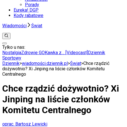
Porady
Eureka! DGP
Kody rabatowe
Wiadomości
Świat
Tylko u nas:
Anuluj
Wiadomości
Nostalgia
Zdrowie GO
Kawka z… [Videocast]
Dziennik
Kraj
Sportowy
Świat
Dziennik
>
wiadomości.dziennik.pl
>
Świat
>
Chce rządzić
Polityka
dożywotnio? Xi Jinping na liście członków Komitetu
Nauka
Centralnego
Ciekawostki
Gospodarka
Chce rządzić dożywotnio? Xi
Aktualności
Emerytury
Jinping na liście członków
Finanse
Praca
Komitetu Centralnego
Podatki
Twoje finanse
Finanse
oprac. Bartosz Lewicki