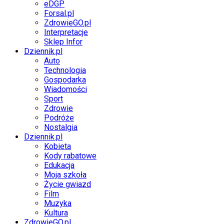
eDGP
Forsal.pl
ZdrowieGO.pl
Interpretacje
Sklep Infor
Dziennik.pl
Auto
Technologia
Gospodarka
Wiadomości
Sport
Zdrowie
Podróże
Nostalgia
Dziennik.pl
Kobieta
Kody rabatowe
Edukacja
Moja szkoła
Życie gwiazd
Film
Muzyka
Kultura
ZdrowieGO.pl