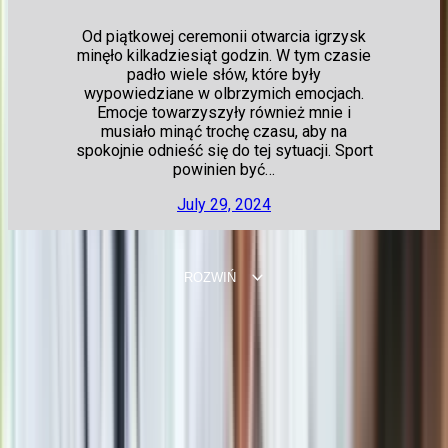
Od piątkowej ceremonii otwarcia igrzysk
minęło kilkadziesiąt godzin. W tym czasie
padło wiele słów, które były
wypowiedziane w olbrzymich emocjach.
Emocje towarzyszyły również mnie i
musiało minąć trochę czasu, aby na
spokojnie odnieść się do tej sytuacji. Sport
powinien być…
July 29, 2024
ROZWIŃ
Protest SDP
Wcześniej
protest przeciwko zawieszeniu Przemysława
Babiarza
przez władze TVP napisał Zarząd Głównego
Stowarzyszenia Dziennikarzy Polskich.
Zdaniem SDP decyzja o zawieszeniu red. Babiarza pokazuje