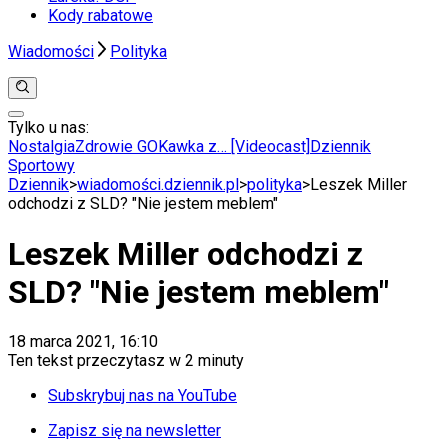
Kody rabatowe
Wiadomości
Polityka
Tylko u nas:
Anuluj
Wiadomości
Nostalgia
Zdrowie GO
Kawka z… [Videocast]
Dziennik
Kraj
Sportowy
Świat
Dziennik
>
wiadomości.dziennik.pl
>
polityka
>
Leszek Miller
Polityka
odchodzi z SLD? "Nie jestem meblem"
Nauka
Ciekawostki
Leszek Miller odchodzi z
Gospodarka
Aktualności
SLD? "Nie jestem meblem"
Emerytury
Finanse
Praca
18 marca 2021, 16:10
Podatki
Ten tekst przeczytasz w
2 minuty
Twoje finanse
Finanse
Subskrybuj nas na YouTube
KSEF
Auto
Zapisz się na newsletter
Aktualności