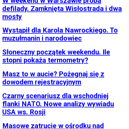
W weekend w Warszawie próba
defilady. Zamknięta Wisłostrada i dwa
mosty
Wystąpił dla Karola Nawrockiego. To
muzułmanin i narodowiec
Słoneczny początek weekendu. Ile
stopni pokażą termometry?
Masz to w aucie? Pożegnaj się z
dowodem rejestracyjnym
Czarny scenariusz dla wschodniej
flanki NATO. Nowe analizy wywiadu
USA ws. Rosji
Masowe zatrucie w ośrodku nad