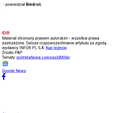
Moja szkoła
- powiedział
Biedroń.
Pogoda
Moto
Quizy
Zdrowie
Choroby
Profilaktyka
Diety
Materiał chroniony prawem autorskim - wszelkie prawa
Nieruchomości
zastrzeżone. Dalsze rozpowszechnianie artykułu za zgodą
Budowa i remont
wydawcy INFOR PL S.A.
Kup licencję
Architektura i design
Źródło
PAP
Kupno i wynajem
Tematy:
polityka
Nowa Lewica
sld
Miller
Film
Aktualności
Google News
Premiery
Recenzje
Rozrywka
Technologia
Aktualności
Aplikacje mobilne
Gry
Internet
Nauka