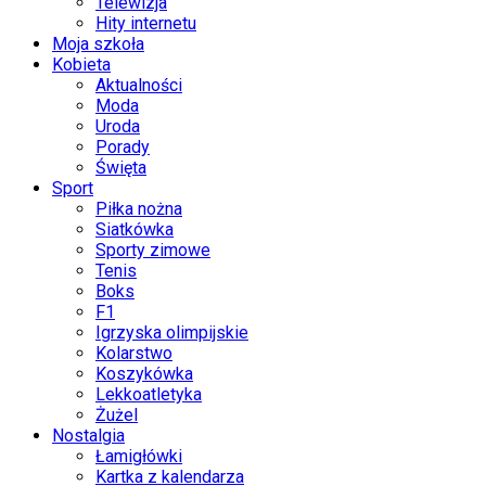
Telewizja
Hity internetu
Moja szkoła
Kobieta
Aktualności
Moda
Uroda
Porady
Święta
Sport
Piłka nożna
Siatkówka
Sporty zimowe
Tenis
Boks
F1
Igrzyska olimpijskie
Kolarstwo
Koszykówka
Lekkoatletyka
Żużel
Nostalgia
Łamigłówki
Kartka z kalendarza