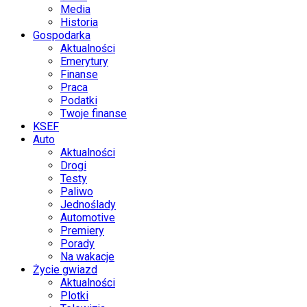
Media
Historia
Gospodarka
Aktualności
Emerytury
Finanse
Praca
Podatki
Twoje finanse
KSEF
Auto
Aktualności
Drogi
Testy
Paliwo
Jednoślady
Automotive
Premiery
Porady
Na wakacje
Życie gwiazd
Aktualności
Plotki