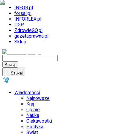
INFOR.pl
forsal.pl
INFORLEX.pl
DGP
ZdrowieGO.pl
gazetaprawna.pl
Sklep
Anuluj
Szukaj
Wiadomości
Najnowsze
Kraj
Opinie
Nauka
Ciekawostki
Polityka
Świat