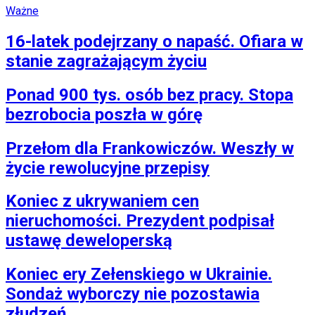
Ważne
16-latek podejrzany o napaść. Ofiara w
stanie zagrażającym życiu
Ponad 900 tys. osób bez pracy. Stopa
bezrobocia poszła w górę
Przełom dla Frankowiczów. Weszły w
życie rewolucyjne przepisy
Koniec z ukrywaniem cen
nieruchomości. Prezydent podpisał
ustawę deweloperską
Koniec ery Zełenskiego w Ukrainie.
Sondaż wyborczy nie pozostawia
złudzeń