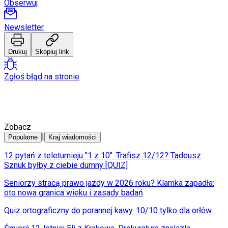
Programy
Obserwuj
Sprzęt
Muzyka
Newsletter
Aktualności
Koncerty
Recenzje
Drukuj
Skopiuj link
Zapowiedzi
Kultura
Zgłoś błąd na stronie
Aktualności
Książki
Sztuka
Teatr
Magia
Zobacz
Horoskopy
|
Numerologia
Popularne
Kraj wiadomości
Sennik
12 pytań z teleturnieju "1 z 10". Trafisz 12/12? Tadeusz
Kody rabatowe
Sznuk byłby z ciebie dumny [QUIZ]
gazetaprawna.pl
Forsal.pl
Seniorzy stracą prawo jazdy w 2026 roku? Klamka zapadła:
INFOR.pl
oto nowa granica wieku i zasady badań
ZdrowieGO.pl
Quiz ortograficzny do porannej kawy. 10/10 tylko dla orłów