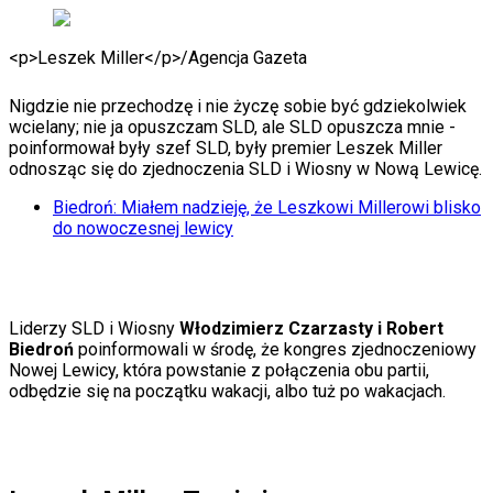
Auta ekologiczne
Automotive
<p>Leszek Miller</p>
/
Agencja Gazeta
Jednoślady
Drogi
Na wakacje
Nigdzie nie przechodzę i nie życzę sobie być gdziekolwiek
Paliwo
wcielany; nie ja opuszczam SLD, ale SLD opuszcza mnie -
Porady
poinformował były szef SLD, były premier Leszek Miller
Premiery
odnosząc się do zjednoczenia SLD i Wiosny w Nową Lewicę.
Testy
Biedroń: Miałem nadzieję, że Leszkowi Millerowi blisko
Życie gwiazd
do nowoczesnej lewicy
Aktualności
Plotki
Telewizja
Hity internetu
Edukacja
Liderzy SLD i Wiosny
Włodzimierz Czarzasty i Robert
Aktualności
Biedroń
poinformowali w środę, że kongres zjednoczeniowy
Matura
Nowej Lewicy, która powstanie z połączenia obu partii,
Kobieta
odbędzie się na początku wakacji, albo tuż po wakacjach.
Aktualności
Moda
Uroda
Porady
Święta