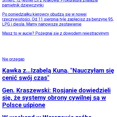
Śmierć 12-letniej Eli z Krakowa. Prokuratura znalazła
pamiętnik dziewczynki
Po poniedziałku kierowcy obudzą się w nowej
rzeczywistości. Od 11 sierpnia tyle zapłacisz za benzynę 95,
LPG i diesla. Mamy najnowsze zestawienie
Masz to w aucie? Pożegnaj się z dowodem rejestracyjnym
Nie przegap
Kawka z...Izabelą Kuną. "Nauczyłam się
cenić swój czas"
Gen. Kraszewski: Rosjanie dowiedzieli
się, że systemy obrony cywilnej są w
Polsce uśpione