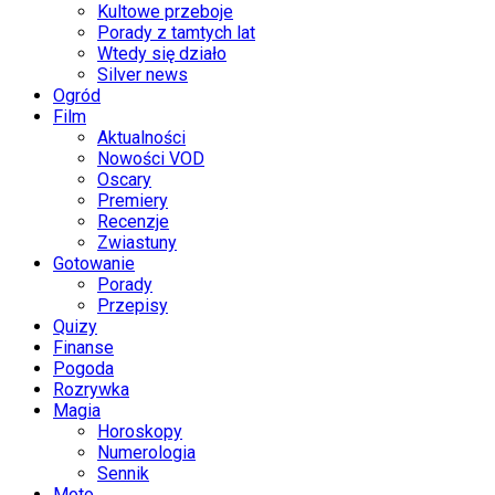
Kultowe przeboje
Porady z tamtych lat
Wtedy się działo
Silver news
Ogród
Film
Aktualności
Nowości VOD
Oscary
Premiery
Recenzje
Zwiastuny
Gotowanie
Porady
Przepisy
Quizy
Finanse
Pogoda
Rozrywka
Magia
Horoskopy
Numerologia
Sennik
Moto