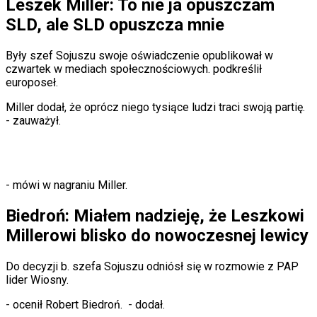
Leszek Miller: To nie ja opuszczam
Sport
Piłka nożna
SLD, ale SLD opuszcza mnie
Siatkówka
Tenis
Były szef Sojuszu swoje oświadczenie opublikował w
F1
czwartek w mediach społecznościowych.
podkreślił
Kolarstwo
europoseł.
Koszykówka
Lekkoatletyka
Miller dodał, że oprócz niego tysiące ludzi traci swoją partię.
Nostalgia
- zauważył.
Łamigłówki
Kartka z kalendarza
Kultowe przeboje
Porady z tamtych lat
Wtedy się działo
- mówi w nagraniu Miller.
Silver news
Ogród
Biedroń: Miałem nadzieję, że Leszkowi
Gotowanie
Millerowi blisko do nowoczesnej lewicy
Porady
Przepisy
Podróże
Do decyzji b. szefa Sojuszu odniósł się w rozmowie z PAP
Polska
lider Wiosny.
Europa
Świat
- ocenił Robert Biedroń.
- dodał.
Ubezpieczenie