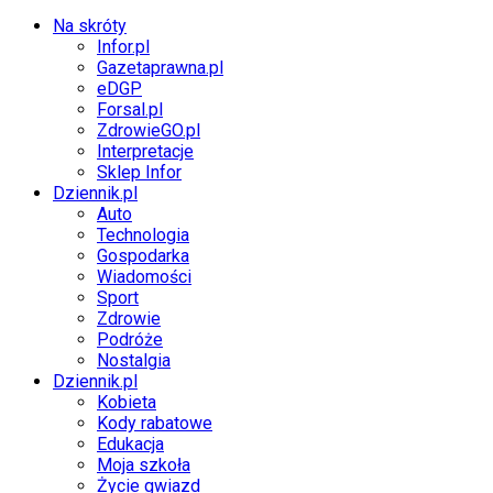
Na skróty
Infor.pl
Gazetaprawna.pl
eDGP
Forsal.pl
ZdrowieGO.pl
Interpretacje
Sklep Infor
Dziennik.pl
Auto
Technologia
Gospodarka
Wiadomości
Sport
Zdrowie
Podróże
Nostalgia
Dziennik.pl
Kobieta
Kody rabatowe
Edukacja
Moja szkoła
Życie gwiazd