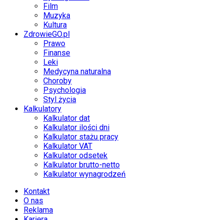
Film
Muzyka
Kultura
ZdrowieGO.pl
Prawo
Finanse
Leki
Medycyna naturalna
Choroby
Psychologia
Styl życia
Kalkulatory
Kalkulator dat
Kalkulator ilości dni
Kalkulator stażu pracy
Kalkulator VAT
Kalkulator odsetek
Kalkulator brutto-netto
Kalkulator wynagrodzeń
Kontakt
O nas
Reklama
Kariera