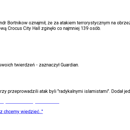
dr Bortnikow oznajmił, że za atakiem terrorystycznym na obrzeż
ową Crocus City Hall zginęło co najmniej 139 osób.
woich twierdzeń - zaznaczył Guardian.
y przeprowadzili atak byli "radykalnymi islamistami". Dodał jedn
 chcemy wiedzieć..."