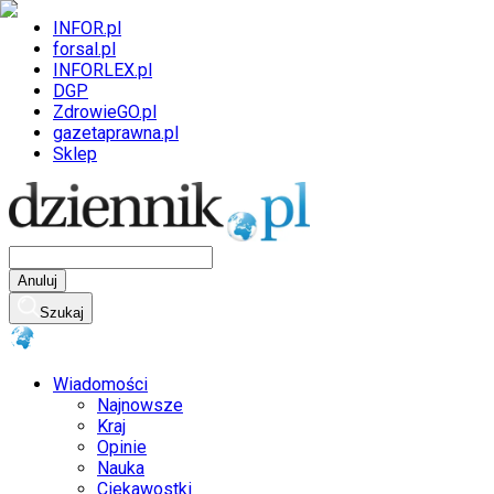
INFOR.pl
forsal.pl
INFORLEX.pl
DGP
ZdrowieGO.pl
gazetaprawna.pl
Sklep
Anuluj
Szukaj
Wiadomości
Najnowsze
Kraj
Opinie
Nauka
Ciekawostki