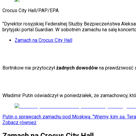
KSEF
Auto
Crocus City Hall
/
PAP/EPA
Aktualności
Auta ekologiczne
Automotive
"Dyrektor rosyjskiej Federalnej Służby Bezpieczeństwa Aleksan
Jednoślady
brytyjski portal Guardian. W sobotnim zamachu na salę koncert
Drogi
Zamach na Crocus City Hall
Na wakacje
Paliwo
Porady
Premiery
Testy
Bortnikow nie przytoczył
żadnych dowodów
na prawdziwość s
Życie gwiazd
Aktualności
Plotki
Telewizja
Hity internetu
Władimir Putin oświadczył w poniedziałek, że zamachowcy, którz
Edukacja
Aktualności
Matura
Kobieta
Putin o sprawcach zamachu pod Moskwą. "Wiemy, kim są. Teraz
Aktualności
Zobacz również
Moda
Uroda
Zamach na Crocus City Hall