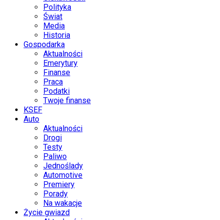
Polityka
Świat
Media
Historia
Gospodarka
Aktualności
Emerytury
Finanse
Praca
Podatki
Twoje finanse
KSEF
Auto
Aktualności
Drogi
Testy
Paliwo
Jednoślady
Automotive
Premiery
Porady
Na wakacje
Życie gwiazd