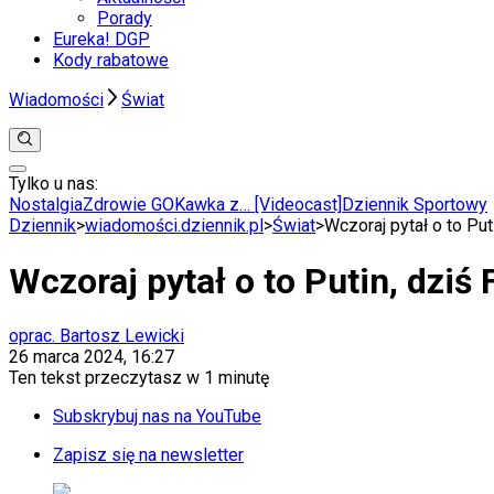
Porady
Eureka! DGP
Kody rabatowe
Wiadomości
Świat
Tylko u nas:
Anuluj
Wiadomości
Nostalgia
Zdrowie GO
Kawka z… [Videocast]
Dziennik Sportowy
Kraj
Dziennik
>
wiadomości.dziennik.pl
>
Świat
>
Wczoraj pytał o to Pu
Świat
Polityka
Wczoraj pytał o to Putin, dzi
Nauka
Ciekawostki
Gospodarka
oprac. Bartosz Lewicki
Aktualności
26 marca 2024, 16:27
Emerytury
Ten tekst przeczytasz w
1 minutę
Finanse
Praca
Subskrybuj nas na YouTube
Podatki
Twoje finanse
Zapisz się na newsletter
Finanse