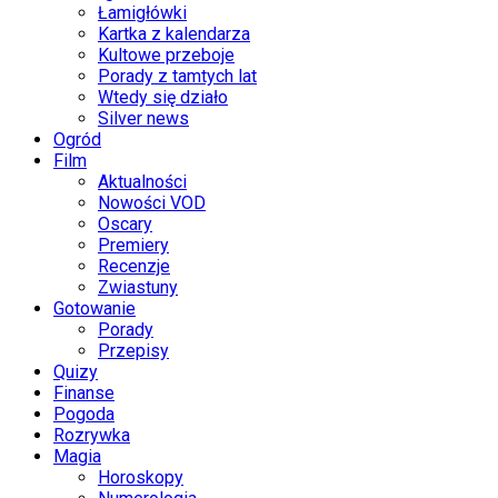
Łamigłówki
Kartka z kalendarza
Kultowe przeboje
Porady z tamtych lat
Wtedy się działo
Silver news
Ogród
Film
Aktualności
Nowości VOD
Oscary
Premiery
Recenzje
Zwiastuny
Gotowanie
Porady
Przepisy
Quizy
Finanse
Pogoda
Rozrywka
Magia
Horoskopy