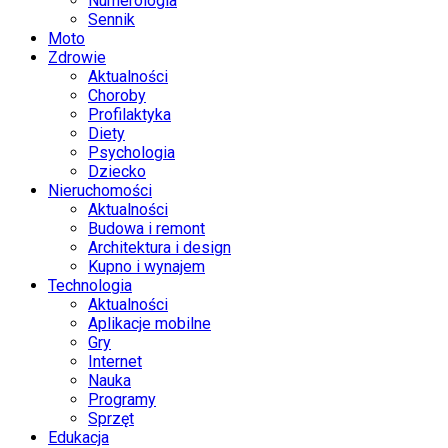
Numerologia
Sennik
Moto
Zdrowie
Aktualności
Choroby
Profilaktyka
Diety
Psychologia
Dziecko
Nieruchomości
Aktualności
Budowa i remont
Architektura i design
Kupno i wynajem
Technologia
Aktualności
Aplikacje mobilne
Gry
Internet
Nauka
Programy
Sprzęt
Edukacja