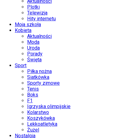
Aktualności
Plotki
Telewizja
Hity internetu
Moja szkoła
Kobieta
Aktualności
Moda
Uroda
Porady
Święta
Sport
Piłka nożna
Siatkówka
Sporty zimowe
Tenis
Boks
F1
Igrzyska olimpijskie
Kolarstwo
Koszykówka
Lekkoatletyka
Żużel
Nostalgia