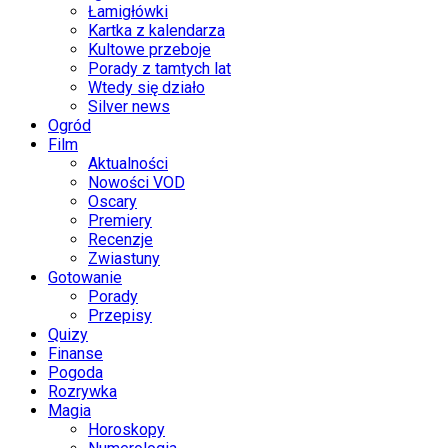
Łamigłówki
Kartka z kalendarza
Kultowe przeboje
Porady z tamtych lat
Wtedy się działo
Silver news
Ogród
Film
Aktualności
Nowości VOD
Oscary
Premiery
Recenzje
Zwiastuny
Gotowanie
Porady
Przepisy
Quizy
Finanse
Pogoda
Rozrywka
Magia
Horoskopy