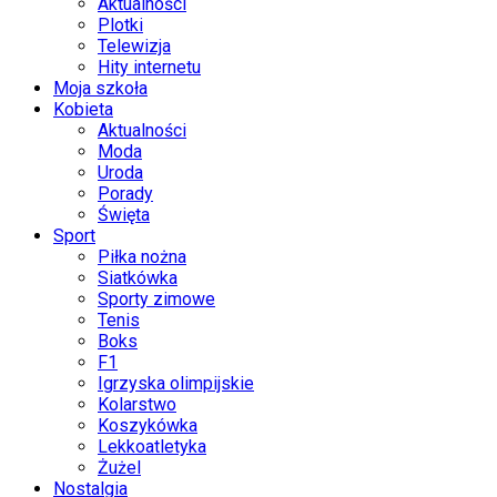
Aktualności
Plotki
Telewizja
Hity internetu
Moja szkoła
Kobieta
Aktualności
Moda
Uroda
Porady
Święta
Sport
Piłka nożna
Siatkówka
Sporty zimowe
Tenis
Boks
F1
Igrzyska olimpijskie
Kolarstwo
Koszykówka
Lekkoatletyka
Żużel
Nostalgia