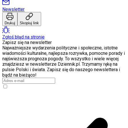
Świat
Newsletter
Ubezpieczenie
Moja szkoła
Pogoda
Drukuj
Skopiuj link
Moto
Quizy
Zgłoś błąd na stronie
Zdrowie
Zapisz się na newsletter
Choroby
Najważniejsze wydarzenia polityczne i społeczne, istotne
Profilaktyka
wiadomości kulturalne, najlepsza rozrywka, pomocne porady i
Diety
najświeższa prognoza pogody. To wszystko i wiele więcej
Nieruchomości
znajdziesz w newsletterze Dziennik.pl. Trzymamy rękę na
Budowa i remont
pulsie Polski i świata. Zapisz się do naszego newslettera i
Architektura i design
bądź na bieżąco!
Kupno i wynajem
Film
Aktualności
Premiery
Recenzje
Rozrywka
Technologia
Aktualności
Aplikacje mobilne
Gry