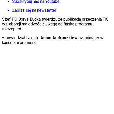
KSEF
Subskrybuj nas na Youtube
Auto
Aktualności
Zapisz się na newsletter
Auta ekologiczne
Szef PO Borys Budka twierdzi, że publikacja orzeczenia TK
Automotive
ws. aborcji ma odwrócić uwagę od fiaska programu
Jednoślady
szczepień.
Drogi
Na wakacje
– powiedział tvp.info
Adam Andruszkiewicz
, minister w
Paliwo
kancelarii premiera.
Porady
Premiery
Testy
Życie gwiazd
Aktualności
Plotki
Telewizja
Hity internetu
Edukacja
Aktualności
Matura
Kobieta
Aktualności
Moda
Uroda