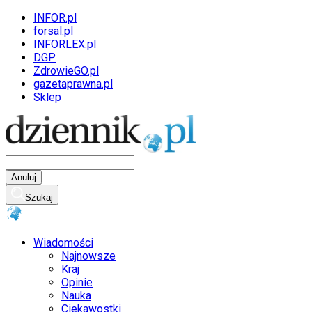
INFOR.pl
forsal.pl
INFORLEX.pl
DGP
ZdrowieGO.pl
gazetaprawna.pl
Sklep
Anuluj
Szukaj
Wiadomości
Najnowsze
Kraj
Opinie
Nauka
Ciekawostki