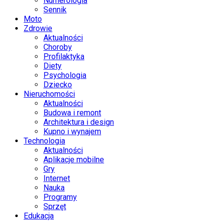
Numerologia
Sennik
Moto
Zdrowie
Aktualności
Choroby
Profilaktyka
Diety
Psychologia
Dziecko
Nieruchomości
Aktualności
Budowa i remont
Architektura i design
Kupno i wynajem
Technologia
Aktualności
Aplikacje mobilne
Gry
Internet
Nauka
Programy
Sprzęt
Edukacja