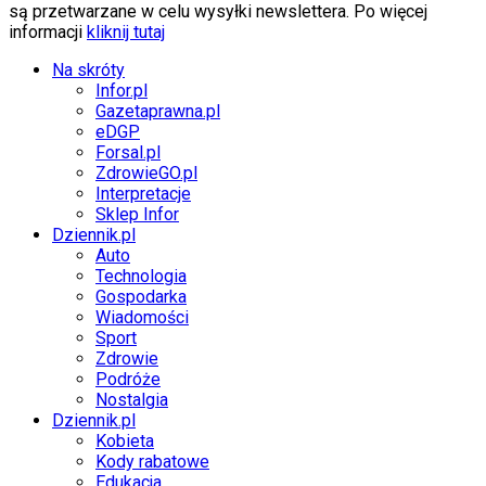
są przetwarzane w celu wysyłki newslettera. Po więcej
informacji
kliknij tutaj
Na skróty
Infor.pl
Gazetaprawna.pl
eDGP
Forsal.pl
ZdrowieGO.pl
Interpretacje
Sklep Infor
Dziennik.pl
Auto
Technologia
Gospodarka
Wiadomości
Sport
Zdrowie
Podróże
Nostalgia
Dziennik.pl
Kobieta
Kody rabatowe
Edukacja