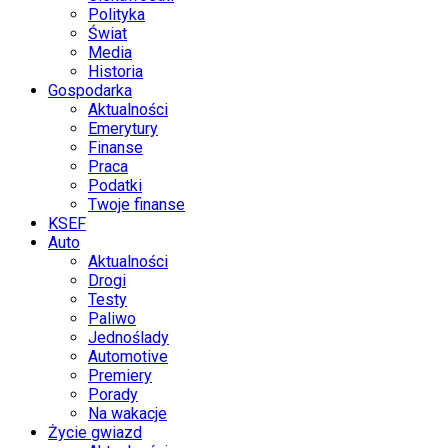
Polityka
Świat
Media
Historia
Gospodarka
Aktualności
Emerytury
Finanse
Praca
Podatki
Twoje finanse
KSEF
Auto
Aktualności
Drogi
Testy
Paliwo
Jednoślady
Automotive
Premiery
Porady
Na wakacje
Życie gwiazd