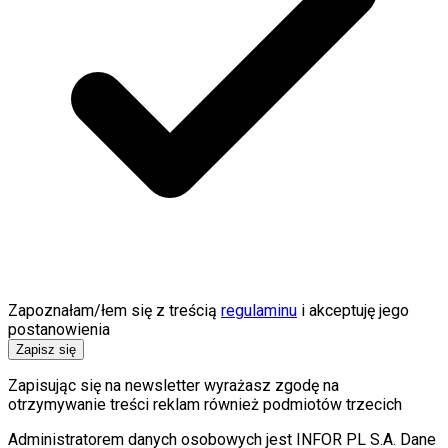
Internet
Nauka
Programy
Sprzęt
Muzyka
Aktualności
Koncerty
Recenzje
Zapowiedzi
Kultura
Aktualności
Książki
Sztuka
Teatr
Magia
Horoskopy
Numerologia
Zapoznałam/łem się z treścią
regulaminu
i akceptuję jego
Sennik
postanowienia
Kody rabatowe
Zapisz się
gazetaprawna.pl
Zapisując się na newsletter wyrażasz zgodę na
Forsal.pl
otrzymywanie treści reklam również podmiotów trzecich
INFOR.pl
ZdrowieGO.pl
Administratorem danych osobowych jest INFOR PL S.A. Dane