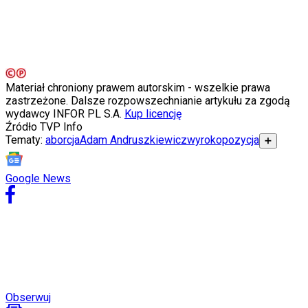
Porady
Święta
Sport
Piłka nożna
Siatkówka
Tenis
F1
Materiał chroniony prawem autorskim - wszelkie prawa
Kolarstwo
zastrzeżone. Dalsze rozpowszechnianie artykułu za zgodą
Koszykówka
wydawcy INFOR PL S.A.
Kup licencję
Lekkoatletyka
Źródło
TVP Info
Nostalgia
Tematy:
aborcja
Adam Andruszkiewicz
wyrok
opozycja
➕
Łamigłówki
Kartka z kalendarza
Kultowe przeboje
Google News
Porady z tamtych lat
Wtedy się działo
Silver news
Ogród
Gotowanie
Porady
Przepisy
Podróże
Polska
Obserwuj
Europa