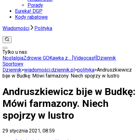
Porady
Eureka! DGP
Kody rabatowe
Wiadomości
Polityka
Tylko u nas:
Anuluj
Wiadomości
Nostalgia
Zdrowie GO
Kawka z… [Videocast]
Dziennik
Kraj
Sportowy
Świat
Dziennik
>
wiadomości.dziennik.pl
>
polityka
>
Andruszkiewicz
Polityka
bije w Budkę: Mówi farmazony. Niech spojrzy w lustro
Nauka
Ciekawostki
Andruszkiewicz bije w Budkę:
Gospodarka
Aktualności
Mówi farmazony. Niech
Emerytury
Finanse
spojrzy w lustro
Praca
Podatki
Twoje finanse
29 stycznia 2021, 08:59
Finanse