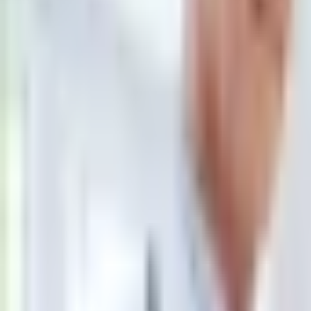
Aktualności
Plotki
Telewizja
Hity internetu
Moja szkoła
Kobieta
Aktualności
Moda
Uroda
Porady
Święta
Sport
Piłka nożna
Siatkówka
Sporty zimowe
Tenis
Boks
F1
Igrzyska olimpijskie
Kolarstwo
Koszykówka
Lekkoatletyka
Żużel
Nostalgia