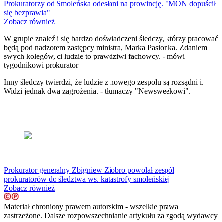
Prokuratorzy od Smoleńska odesłani na prowincję. "MON dopuścił
Nostalgia
się bezprawia"
Łamigłówki
Zobacz również
Kartka z kalendarza
Kultowe przeboje
W grupie znaleźli się bardzo doświadczeni śledczy, którzy pracować
Porady z tamtych lat
będą pod nadzorem zastępcy ministra, Marka Pasionka. Zdaniem
Wtedy się działo
swych kolegów, ci ludzie to prawdziwi fachowcy.
- mówi
Silver news
tygodnikowi prokurator
Ogród
Gotowanie
Inny śledczy twierdzi, że ludzie z nowego zespołu są rozsądni i
.
Porady
Widzi jednak dwa zagrożenia.
- tłumaczy "Newsweekowi".
Przepisy
Podróże
Polska
Europa
Świat
Ubezpieczenie
Moja szkoła
Pogoda
Moto
Prokurator generalny Zbigniew Ziobro powołał zespół
Quizy
prokuratorów do śledztwa ws. katastrofy smoleńskiej
Zdrowie
Zobacz również
Choroby
Profilaktyka
Materiał chroniony prawem autorskim - wszelkie prawa
Diety
zastrzeżone. Dalsze rozpowszechnianie artykułu za zgodą wydawcy
Nieruchomości