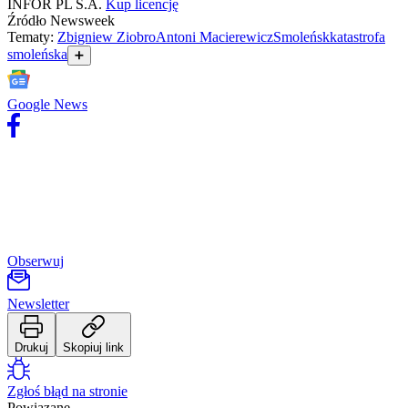
INFOR PL S.A.
Kup licencję
Budowa i remont
Źródło
Newsweek
Architektura i design
Tematy:
Zbigniew Ziobro
Antoni Macierewicz
Smoleńsk
katastrofa
Kupno i wynajem
smoleńska
➕
Film
Aktualności
Premiery
Google News
Recenzje
Rozrywka
Technologia
Aktualności
Aplikacje mobilne
Gry
Internet
Nauka
Programy
Obserwuj
Sprzęt
Muzyka
Aktualności
Newsletter
Koncerty
Recenzje
Zapowiedzi
Drukuj
Skopiuj link
Kultura
Aktualności
Zgłoś błąd na stronie
Książki
Powiązane