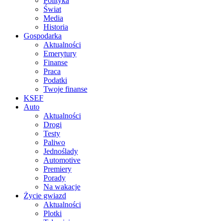
Polityka
Świat
Media
Historia
Gospodarka
Aktualności
Emerytury
Finanse
Praca
Podatki
Twoje finanse
KSEF
Auto
Aktualności
Drogi
Testy
Paliwo
Jednoślady
Automotive
Premiery
Porady
Na wakacje
Życie gwiazd
Aktualności
Plotki