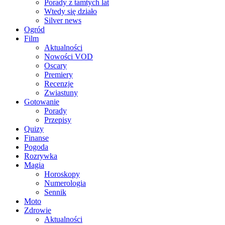
Porady z tamtych lat
Wtedy się działo
Silver news
Ogród
Film
Aktualności
Nowości VOD
Oscary
Premiery
Recenzje
Zwiastuny
Gotowanie
Porady
Przepisy
Quizy
Finanse
Pogoda
Rozrywka
Magia
Horoskopy
Numerologia
Sennik
Moto
Zdrowie
Aktualności