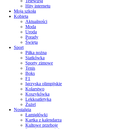
Telewizja
Hity internetu
Moja szkoła
Kobieta
Aktualności
Moda
Uroda
Porady
Święta
Sport
Piłka nożna
Siatkówka
Sporty zimowe
Tenis
Boks
F1
Igrzyska olimpijskie
Kolarstwo
Koszykówka
Lekkoatletyka
Żużel
Nostalgia
Łamigłówki
Kartka z kalendarza
Kultowe przeboje