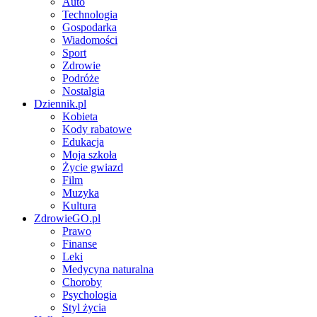
Auto
Technologia
Gospodarka
Wiadomości
Sport
Zdrowie
Podróże
Nostalgia
Dziennik.pl
Kobieta
Kody rabatowe
Edukacja
Moja szkoła
Życie gwiazd
Film
Muzyka
Kultura
ZdrowieGO.pl
Prawo
Finanse
Leki
Medycyna naturalna
Choroby
Psychologia
Styl życia