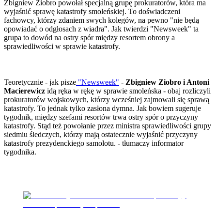
Zbigniew Ziobro powołał specjalną grupę prokuratorów, która ma
Porady
wyjaśnić sprawę katastrofy smoleńskiej. To doświadczeni
Premiery
fachowcy, którzy zdaniem swych kolegów, na pewno "nie będą
Testy
opowiadać o odgłosach z wiadra". Jak twierdzi "Newsweek" ta
Życie gwiazd
grupa to dowód na ostry spór między resortem obrony a
Aktualności
sprawiedliwości w sprawie katastrofy.
Plotki
Telewizja
Hity internetu
Edukacja
Teoretycznie - jak pisze
"Newsweek"
-
Zbigniew Ziobro i Antoni
Aktualności
Macierewicz
idą ręka w rękę w sprawie smoleńska - obaj rozliczyli
Matura
prokuratorów wojskowych, którzy wcześniej zajmowali się sprawą
Kobieta
katastrofy. To jednak tylko zasłona dymna. Jak bowiem sugeruje
Aktualności
tygodnik, między szefami resortów trwa ostry spór o przyczyny
Moda
katastrofy. Stąd też powołanie przez ministra sprawiedliwości grupy
Uroda
siedmiu śledczych, którzy mają ostatecznie wyjaśnić przyczyny
Porady
katastrofy prezydenckiego samolotu.
- tłumaczy informator
Święta
tygodnika.
Sport
Piłka nożna
Siatkówka
Tenis
F1
Kolarstwo
Koszykówka
Lekkoatletyka