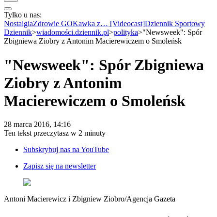
Tylko u nas:
Anuluj
Wiadomości
Nostalgia
Zdrowie GO
Kawka z… [Videocast]
Dziennik Sportowy
Kraj
Dziennik
>
wiadomości.dziennik.pl
>
polityka
>
"Newsweek": Spór
Świat
Zbigniewa Ziobry z Antonim Macierewiczem o Smoleńsk
Polityka
Nauka
"Newsweek": Spór Zbigniewa
Ciekawostki
Gospodarka
Ziobry z Antonim
Aktualności
Emerytury
Macierewiczem o Smoleńsk
Finanse
Praca
Podatki
28 marca 2016, 14:16
Twoje finanse
Ten tekst przeczytasz w
2 minuty
Finanse
KSEF
Subskrybuj nas na YouTube
Auto
Aktualności
Zapisz się na newsletter
Auta ekologiczne
Automotive
Jednoślady
Drogi
Antoni Macierewicz i Zbigniew Ziobro
/
Agencja Gazeta
Na wakacje
Paliwo