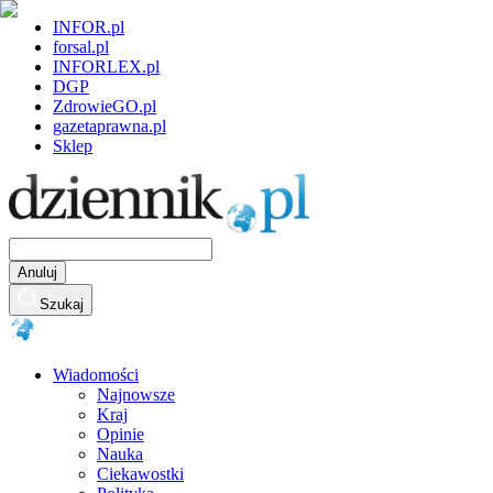
INFOR.pl
forsal.pl
INFORLEX.pl
DGP
ZdrowieGO.pl
gazetaprawna.pl
Sklep
Anuluj
Szukaj
Wiadomości
Najnowsze
Kraj
Opinie
Nauka
Ciekawostki