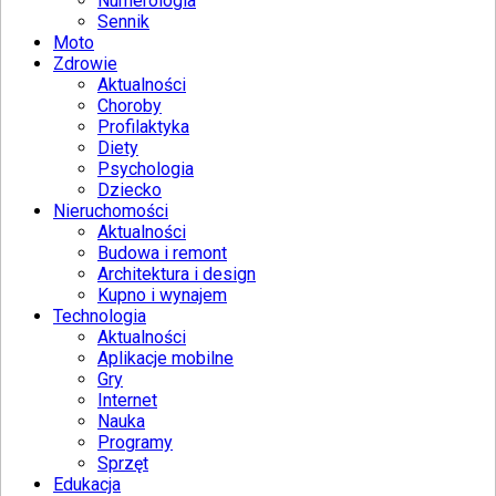
Numerologia
Sennik
Moto
Zdrowie
Aktualności
Choroby
Profilaktyka
Diety
Psychologia
Dziecko
Nieruchomości
Aktualności
Budowa i remont
Architektura i design
Kupno i wynajem
Technologia
Aktualności
Aplikacje mobilne
Gry
Internet
Nauka
Programy
Sprzęt
Edukacja