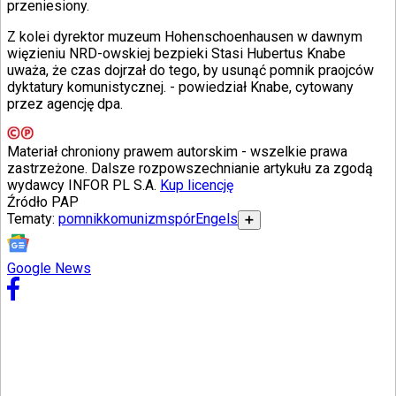
przeniesiony.
Świat
Ubezpieczenie
Z kolei dyrektor muzeum Hohenschoenhausen w dawnym
Moja szkoła
więzieniu NRD-owskiej bezpieki Stasi Hubertus Knabe
Pogoda
uważa, że czas dojrzał do tego, by usunąć pomnik praojców
Moto
dyktatury komunistycznej.
- powiedział Knabe, cytowany
Quizy
przez agencję dpa.
Zdrowie
Choroby
Profilaktyka
Materiał chroniony prawem autorskim - wszelkie prawa
Diety
zastrzeżone. Dalsze rozpowszechnianie artykułu za zgodą
Nieruchomości
wydawcy INFOR PL S.A.
Kup licencję
Budowa i remont
Źródło
PAP
Architektura i design
Tematy:
pomnik
komunizm
spór
Engels
➕
Kupno i wynajem
Film
Aktualności
Google News
Premiery
Recenzje
Rozrywka
Technologia
Aktualności
Aplikacje mobilne
Gry