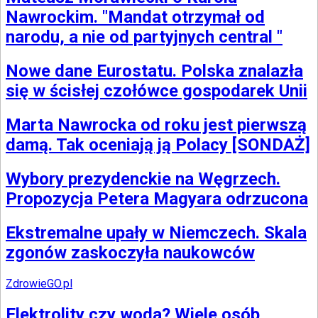
Nawrockim. "Mandat otrzymał od
narodu, a nie od partyjnych central "
Nowe dane Eurostatu. Polska znalazła
się w ścisłej czołówce gospodarek Unii
Marta Nawrocka od roku jest pierwszą
damą. Tak oceniają ją Polacy [SONDAŻ]
Wybory prezydenckie na Węgrzech.
Propozycja Petera Magyara odrzucona
Ekstremalne upały w Niemczech. Skala
zgonów zaskoczyła naukowców
ZdrowieGO.pl
Elektrolity czy woda? Wiele osób