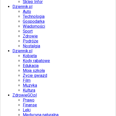
Sklep Infor
Dziennik.pl
Auto
Technologia
Gospodarka
Wiadomości
Sport
Zdrowie
Podróże
Nostalgia
Dziennik.pl
Kobieta
Kody rabatowe
Edukacja
Moja szkoła
Życie gwiazd
Film
Muzyka
Kultura
ZdrowieGO.pl
Prawo
Finanse
Leki
Medycyna naturalna