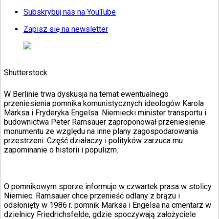
KSEF
Auto
Subskrybuj nas na YouTube
Aktualności
Auta ekologiczne
Zapisz się na newsletter
Automotive
Jednoślady
Drogi
Na wakacje
Shutterstock
Paliwo
Porady
Premiery
W Berlinie trwa dyskusja na temat ewentualnego
Testy
przeniesienia pomnika komunistycznych ideologów Karola
Życie gwiazd
Marksa i Fryderyka Engelsa. Niemiecki minister transportu i
Aktualności
budownictwa Peter Ramsauer zaproponował przeniesienie
Plotki
monumentu ze względu na inne plany zagospodarowania
Telewizja
przestrzeni. Część działaczy i polityków zarzuca mu
Hity internetu
zapominanie o historii i populizm.
Edukacja
Aktualności
Matura
Kobieta
O pomnikowym sporze informuje w czwartek prasa w stolicy
Aktualności
Niemiec. Ramsauer chce przenieść odlany z brązu i
Moda
odsłonięty w 1986 r. pomnik Marksa i Engelsa na cmentarz w
Uroda
dzielnicy Friedrichsfelde, gdzie spoczywają założyciele