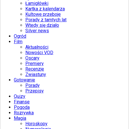
Łamigłówki
Kartka z kalendarza
Kultowe przeboje
Porady z tamtych lat
Wtedy się działo
Silver news
Ogród
Film
Aktualności
Nowości VOD
Oscary
Premiery
Recenzje
Zwiastuny
Gotowanie
Porady
Przepisy
Quizy
Finanse
Pogoda
Rozrywka
Magia
Horoskopy