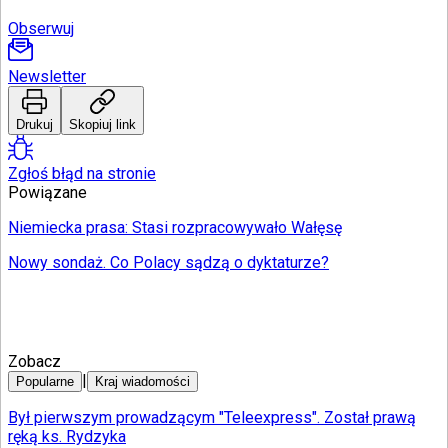
Internet
Nauka
Obserwuj
Programy
Sprzęt
Newsletter
Muzyka
Aktualności
Koncerty
Drukuj
Skopiuj link
Recenzje
Zapowiedzi
Zgłoś błąd na stronie
Kultura
Powiązane
Aktualności
Książki
Niemiecka prasa: Stasi rozpracowywało Wałęsę
Sztuka
Teatr
Nowy sondaż. Co Polacy sądzą o dyktaturze?
Magia
Horoskopy
Numerologia
Sennik
Kody rabatowe
Zobacz
gazetaprawna.pl
|
Popularne
Kraj wiadomości
Forsal.pl
INFOR.pl
Był pierwszym prowadzącym "Teleexpress". Został prawą
ZdrowieGO.pl
ręką ks. Rydzyka