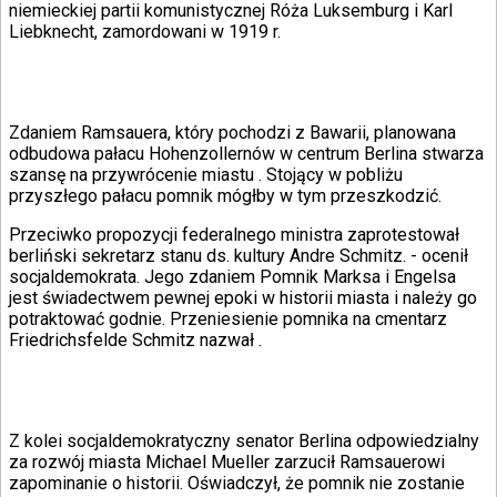
Porady
niemieckiej partii komunistycznej Róża Luksemburg i Karl
Święta
Liebknecht, zamordowani w 1919 r.
Sport
Piłka nożna
Siatkówka
Tenis
Zdaniem Ramsauera, który pochodzi z Bawarii, planowana
F1
odbudowa pałacu Hohenzollernów w centrum Berlina stwarza
Kolarstwo
szansę na przywrócenie miastu
. Stojący w pobliżu
Koszykówka
przyszłego pałacu pomnik mógłby w tym przeszkodzić.
Lekkoatletyka
Nostalgia
Przeciwko propozycji federalnego ministra zaprotestował
Łamigłówki
berliński sekretarz stanu ds. kultury Andre Schmitz.
- ocenił
Kartka z kalendarza
socjaldemokrata. Jego zdaniem Pomnik Marksa i Engelsa
Kultowe przeboje
jest świadectwem pewnej epoki w historii miasta i należy go
Porady z tamtych lat
potraktować godnie. Przeniesienie pomnika na cmentarz
Wtedy się działo
Friedrichsfelde Schmitz nazwał
.
Silver news
Ogród
Gotowanie
Porady
Przepisy
Z kolei socjaldemokratyczny senator Berlina odpowiedzialny
Podróże
za rozwój miasta Michael Mueller zarzucił Ramsauerowi
Polska
zapominanie o historii. Oświadczył, że pomnik nie zostanie
Europa