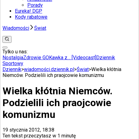
Porady
Eureka! DGP
Kody rabatowe
Wiadomości
Świat
Tylko u nas:
Anuluj
Wiadomości
Nostalgia
Zdrowie GO
Kawka z… [Videocast]
Dziennik
Kraj
Sportowy
Świat
Dziennik
>
wiadomości.dziennik.pl
>
Świat
>
Wielka kłótnia
Polityka
Niemców. Podzielili ich praojcowie komunizmu
Nauka
Ciekawostki
Wielka kłótnia Niemców.
Gospodarka
Aktualności
Podzielili ich praojcowie
Emerytury
Finanse
komunizmu
Praca
Podatki
Twoje finanse
19 stycznia 2012, 18:38
Finanse
Ten tekst przeczytasz w
1 minutę