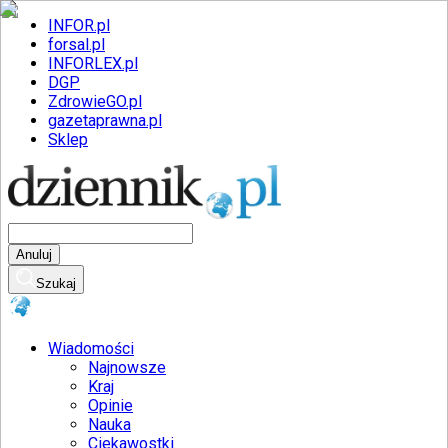
INFOR.pl
forsal.pl
INFORLEX.pl
DGP
ZdrowieGO.pl
gazetaprawna.pl
Sklep
Anuluj
Szukaj
Wiadomości
Najnowsze
Kraj
Opinie
Nauka
Ciekawostki