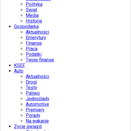
Polityka
Świat
Media
Historia
Gospodarka
Aktualności
Emerytury
Finanse
Praca
Podatki
Twoje finanse
KSEF
Auto
Aktualności
Drogi
Testy
Paliwo
Jednoślady
Automotive
Premiery
Porady
Na wakacje
Życie gwiazd