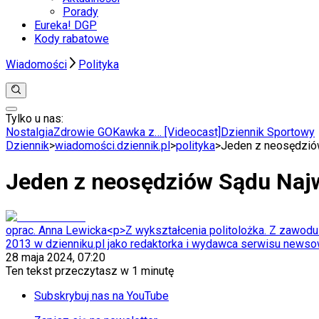
Porady
Eureka! DGP
Kody rabatowe
Wiadomości
Polityka
Tylko u nas:
Anuluj
Wiadomości
Nostalgia
Zdrowie GO
Kawka z… [Videocast]
Dziennik Sportowy
Kraj
Dziennik
>
wiadomości.dziennik.pl
>
polityka
>
Jeden z neosędzió
Świat
Polityka
Jeden z neosędziów Sądu Naj
Nauka
Ciekawostki
Gospodarka
Aktualności
oprac. Anna Lewicka
<p>Z wykształcenia politolożka. Z zawodu r
Emerytury
2013 w dzienniku.pl jako redaktorka i wydawca serwisu newsow
Finanse
28 maja 2024, 07:20
Praca
Ten tekst przeczytasz w
1 minutę
Podatki
Twoje finanse
Subskrybuj nas na YouTube
Finanse