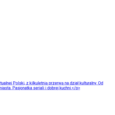
nej Polski, z kilkuletnią przerwą na dział kulturalny. Od
sta. Pasjonatka seriali i dobrej kuchni.</p>