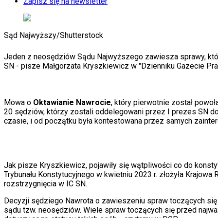
KSEF
Zapisz się na newsletter
Auto
Aktualności
Auta ekologiczne
Sąd Najwyższy
/
Shutterstock
Automotive
Jednoślady
Drogi
Jeden z neosędziów Sądu Najwyższego zawiesza sprawy, które 
Na wakacje
SN - pisze Małgorzata Kryszkiewicz w "Dzienniku Gazecie Pra
Paliwo
Porady
Premiery
Testy
Mowa o
Oktawianie Nawrocie
, który pierwotnie został powo
Życie gwiazd
20 sędziów, którzy zostali oddelegowani przez I prezes SN do 
Aktualności
czasie, i od początku była kontestowana przez samych zainte
Plotki
Telewizja
Hity internetu
Edukacja
Jak pisze Kryszkiewicz, pojawiły się wątpliwości co do konst
Aktualności
Trybunału Konstytucyjnego w kwietniu 2023 r. złożyła Krajowa
Matura
rozstrzygnięcia w IC SN.
Kobieta
Aktualności
Decyzji sędziego Nawrota o zawieszeniu spraw toczących się w
Moda
sądu tzw. neosędziów. Wiele spraw toczących się przed naj
Uroda