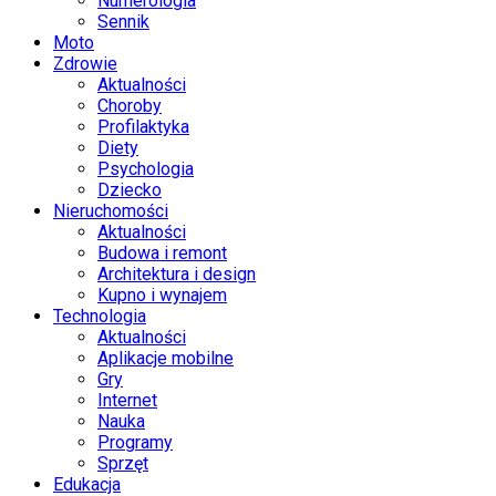
Numerologia
Sennik
Moto
Zdrowie
Aktualności
Choroby
Profilaktyka
Diety
Psychologia
Dziecko
Nieruchomości
Aktualności
Budowa i remont
Architektura i design
Kupno i wynajem
Technologia
Aktualności
Aplikacje mobilne
Gry
Internet
Nauka
Programy
Sprzęt
Edukacja