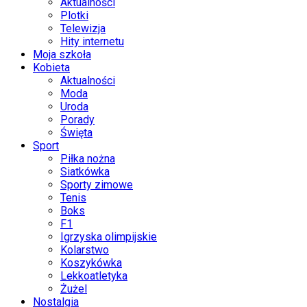
Aktualności
Plotki
Telewizja
Hity internetu
Moja szkoła
Kobieta
Aktualności
Moda
Uroda
Porady
Święta
Sport
Piłka nożna
Siatkówka
Sporty zimowe
Tenis
Boks
F1
Igrzyska olimpijskie
Kolarstwo
Koszykówka
Lekkoatletyka
Żużel
Nostalgia