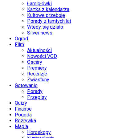
Łamigłówki
Kartka z kalendarza
Kultowe przeboje
Porady z tamtych lat
Wtedy się działo
Silver news
Ogród
Film
Aktualności
Nowości VOD
Oscary
Premiery
Recenzje
Zwiastuny
Gotowanie
Porady
Przepisy
Quizy
Finanse
Pogoda
Rozrywka
Magia
Horoskopy