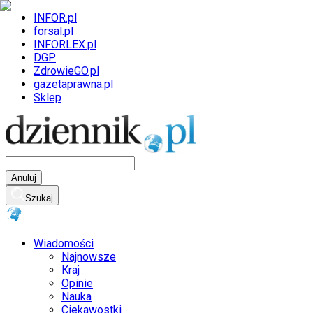
INFOR.pl
forsal.pl
INFORLEX.pl
DGP
ZdrowieGO.pl
gazetaprawna.pl
Sklep
Anuluj
Szukaj
Wiadomości
Najnowsze
Kraj
Opinie
Nauka
Ciekawostki