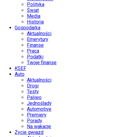
Polityka
Świat
Media
Historia
Gospodarka
Aktualności
Emerytury
Finanse
Praca
Podatki
Twoje finanse
KSEF
Auto
Aktualności
Drogi
Testy
Paliwo
Jednoślady
Automotive
Premiery
Porady
Na wakacje
Życie gwiazd