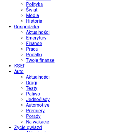
Polityka
Świat
Media
Historia
Gospodarka
Aktualności
Emerytury
Finanse
Praca
Podatki
Twoje finanse
KSEF
Auto
Aktualności
Drogi
Testy
Paliwo
Jednoślady
Automotive
Premiery
Porady
Na wakacje
Życie gwiazd