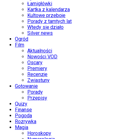
Łamigłówki
Kartka z kalendarza
Kultowe przeboje
Porady z tamtych lat
Wtedy się działo
Silver news
Ogród
Film
Aktualności
Nowości VOD
Oscary
Premiery
Recenzje
Zwiastuny
Gotowanie
Porady
Przepisy
Quizy
Finanse
Pogoda
Rozrywka
Magia
Horoskopy