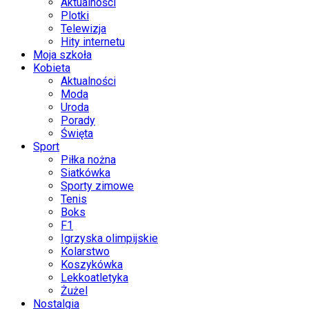
Aktualności
Plotki
Telewizja
Hity internetu
Moja szkoła
Kobieta
Aktualności
Moda
Uroda
Porady
Święta
Sport
Piłka nożna
Siatkówka
Sporty zimowe
Tenis
Boks
F1
Igrzyska olimpijskie
Kolarstwo
Koszykówka
Lekkoatletyka
Żużel
Nostalgia