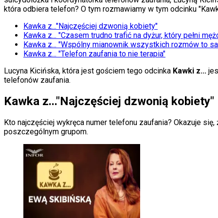
KSEF
która odbiera telefon? O tym rozmawiamy w tym odcinku "Kawki 
Auto
Aktualności
Kawka z..."Najczęściej dzwonią kobiety"
Auta ekologiczne
Kawka z... "Czasem trudno trafić na dyżur, który pełni mę
Automotive
Kawka z... "Wspólny mianownik wszystkich rozmów to s
Jednoślady
Kawka z... "Telefon zaufania to nie terapia"
Drogi
Na wakacje
Lucyna Kicińska, która jest gościem tego odcinka
Kawki z...
jes
Paliwo
telefonów zaufania.
Porady
Premiery
Kawka z..."Najczęściej dzwonią kobiety"
Testy
Życie gwiazd
Aktualności
Kto najczęściej wykręca numer telefonu zaufania? Okazuje się, 
Plotki
poszczególnym grupom.
Telewizja
Hity internetu
Edukacja
Aktualności
Matura
Kobieta
Aktualności
Moda
Uroda