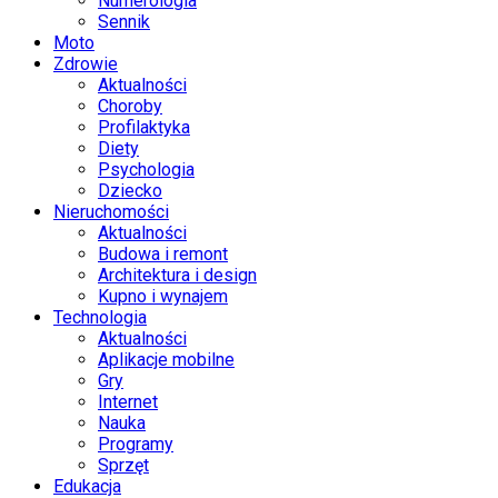
Numerologia
Sennik
Moto
Zdrowie
Aktualności
Choroby
Profilaktyka
Diety
Psychologia
Dziecko
Nieruchomości
Aktualności
Budowa i remont
Architektura i design
Kupno i wynajem
Technologia
Aktualności
Aplikacje mobilne
Gry
Internet
Nauka
Programy
Sprzęt
Edukacja