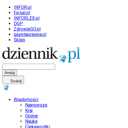
INFOR.pl
forsal.pl
INFORLEX.pl
DGP
ZdrowieGO.pl
gazetaprawna.pl
Sklep
Anuluj
Szukaj
Wiadomości
Najnowsze
Kraj
Opinie
Nauka
Ciekawostki