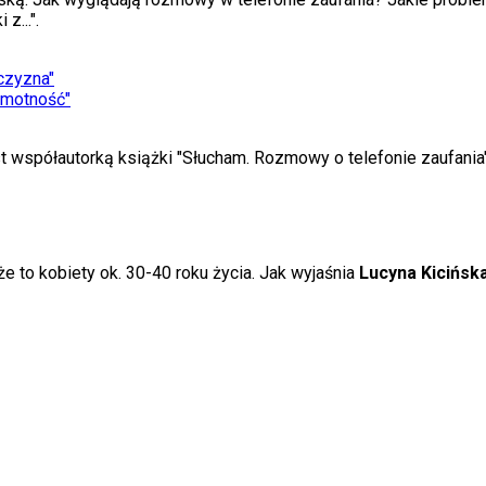
z...".
żczyzna"
amotność"
t współautorką książki "Słucham. Rozmowy o telefonie zaufania"
że to kobiety ok. 30-40 roku życia. Jak wyjaśnia
Lucyna Kicińsk