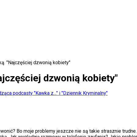
ką. "Najczęściej dzwonią kobiety"
ajczęściej dzwonią kobiety"
adząca podcasty "Kawka z…" i "Dziennik Kryminalny"
dzwonić? Bo moje problemy jeszcze nie są takie strasznie trudn
ńską. Jak wyglądają rozmowy w telefonie zaufania? Jakie proble