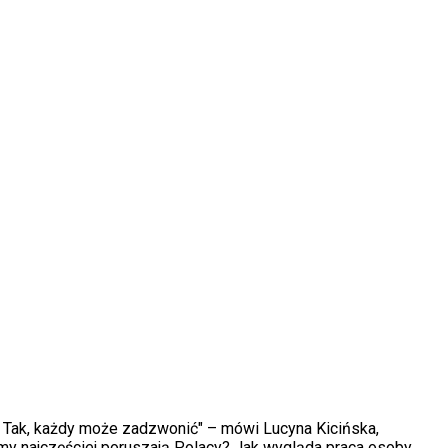
e. Tak, każdy może zadzwonić" – mówi Lucyna Kicińska,
my najczęściej poruszają Polacy? Jak wygląda praca osoby,