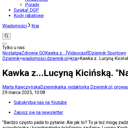
Porady
Eureka! DGP
Kody rabatowe
Wiadomości
Kraj
Tylko u nas:
Anuluj
Wiadomości
Nostalgia
Zdrowie GO
Kawka z… [Videocast]
Dziennik Sportowy
Kraj
Dziennik
>
wiadomości.dziennik.pl
>
kraj
>
Kawka z...Lucyną Kicińs
Świat
Polityka
Kawka z...Lucyną Kicińską. "N
Nauka
Ciekawostki
Gospodarka
Marta Kawczyńska
Dziennikarka, redaktorka Dziennik.pl, prow
Aktualności
29 marca 2025, 10:08
Emerytury
Finanse
Subskrybuj nas na Youtube
Praca
Podatki
Zapisz się na newsletter
Twoje finanse
"Bardzo często pada to pytanie: Ale jak to? To ja też mogę za
Finanse
suicydolożka i koordynatorka telefonów zaufania, Lucyną Kici