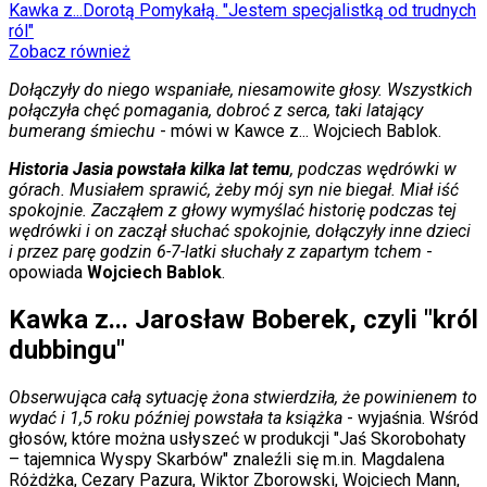
Kawka z...Dorotą Pomykałą. "Jestem specjalistką od trudnych
Świat
ról"
Ubezpieczenie
Zobacz również
Moja szkoła
Pogoda
Dołączyły do niego wspaniałe, niesamowite głosy. Wszystkich
Moto
połączyła chęć pomagania, dobroć z serca, taki latający
Quizy
bumerang śmiechu
- mówi w Kawce z... Wojciech Bablok.
Zdrowie
Choroby
Historia Jasia powstała kilka lat temu
, podczas wędrówki w
Profilaktyka
górach. Musiałem sprawić, żeby mój syn nie biegał. Miał iść
Diety
spokojnie. Zacząłem z głowy wymyślać historię podczas tej
Nieruchomości
wędrówki i on zaczął słuchać spokojnie, dołączyły inne dzieci
Budowa i remont
i przez parę godzin 6-7-latki słuchały z zapartym tchem
-
Architektura i design
opowiada
Wojciech Bablok
.
Kupno i wynajem
Film
Kawka z... Jarosław Boberek, czyli "król
Aktualności
dubbingu"
Premiery
Recenzje
Rozrywka
Obserwująca całą sytuację żona stwierdziła, że powinienem to
Technologia
wydać i 1,5 roku później powstała ta książka
- wyjaśnia. Wśród
Aktualności
głosów, które można usłyszeć w produkcji "Jaś Skorobohaty
Aplikacje mobilne
– tajemnica Wyspy Skarbów" znaleźli się m.in. Magdalena
Gry
Różdżka, Cezary Pazura, Wiktor Zborowski, Wojciech Mann,