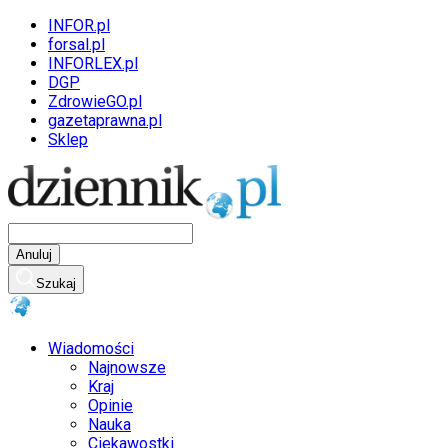
INFOR.pl
forsal.pl
INFORLEX.pl
DGP
ZdrowieGO.pl
gazetaprawna.pl
Sklep
Anuluj
Szukaj
Wiadomości
Najnowsze
Kraj
Opinie
Nauka
Ciekawostki