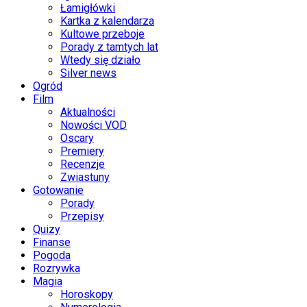
Łamigłówki
Kartka z kalendarza
Kultowe przeboje
Porady z tamtych lat
Wtedy się działo
Silver news
Ogród
Film
Aktualności
Nowości VOD
Oscary
Premiery
Recenzje
Zwiastuny
Gotowanie
Porady
Przepisy
Quizy
Finanse
Pogoda
Rozrywka
Magia
Horoskopy