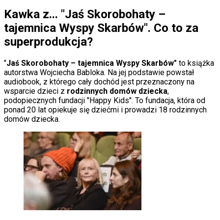
Porady
Kawka z... "
Jaś Skorobohaty –
Święta
Sport
tajemnica Wyspy Skarbów"
. Co to za
Piłka nożna
superprodukcja?
Siatkówka
Tenis
F1
"
Jaś Skorobohaty – tajemnica Wyspy Skarbów"
to książka
Kolarstwo
autorstwa Wojciecha Babloka. Na jej podstawie powstał
Koszykówka
audiobook, z którego cały dochód jest przeznaczony na
Lekkoatletyka
wsparcie dzieci z
rodzinnych domów dziecka
,
Nostalgia
podopiecznych fundacji "Happy Kids". To fundacja, która od
Łamigłówki
ponad 20 lat opiekuje się dziećmi i prowadzi 18 rodzinnych
Kartka z kalendarza
domów dziecka.
Kultowe przeboje
Porady z tamtych lat
Wtedy się działo
Silver news
Ogród
Gotowanie
Porady
Przepisy
Podróże
Polska
Europa