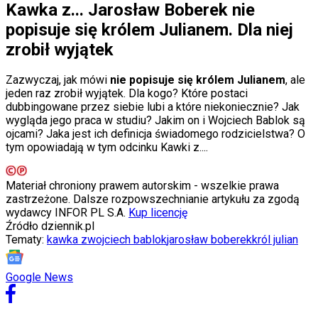
Kawka z... Jarosław Boberek nie
popisuje się królem Julianem. Dla niej
zrobił wyjątek
Zazwyczaj, jak mówi
nie popisuje się królem Julianem
, ale
jeden raz zrobił wyjątek. Dla kogo? Które postaci
dubbingowane przez siebie lubi a które niekoniecznie? Jak
wygląda jego praca w studiu? Jakim on i Wojciech Bablok są
ojcami? Jaka jest ich definicja świadomego rodzicielstwa? O
tym opowiadają w tym odcinku Kawki z....
Materiał chroniony prawem autorskim - wszelkie prawa
zastrzeżone. Dalsze rozpowszechnianie artykułu za zgodą
wydawcy INFOR PL S.A.
Kup licencję
Źródło
dziennik.pl
Tematy:
kawka z
wojciech bablok
jarosław boberek
król julian
Google News