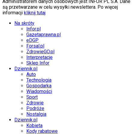
Administratorem danych osobowych jest INFOR PL S.A. Dane
są przetwarzane w celu wysyłki newslettera. Po więcej
informacji
kliknij tutaj
Na skróty
Infor.pl
Gazetaprawna.pl
eDGP
Forsal.pl
ZdrowieGO.pl
Interpretacje
Sklep Infor
Dziennik.pl
Auto
Technologia
Gospodarka
Wiadomości
Sport
Zdrowie
Podróże
Nostalgia
Dziennik.pl
Kobieta
Kody rabatowe