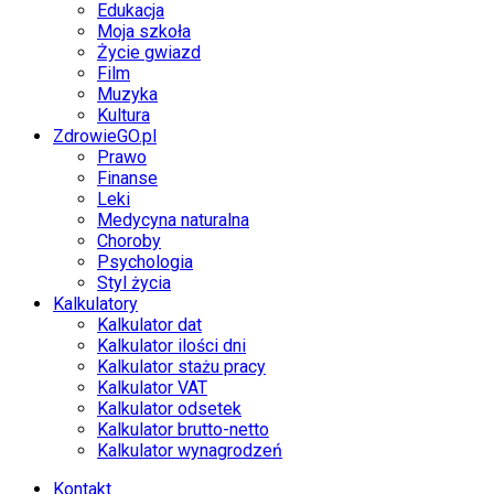
Edukacja
Moja szkoła
Życie gwiazd
Film
Muzyka
Kultura
ZdrowieGO.pl
Prawo
Finanse
Leki
Medycyna naturalna
Choroby
Psychologia
Styl życia
Kalkulatory
Kalkulator dat
Kalkulator ilości dni
Kalkulator stażu pracy
Kalkulator VAT
Kalkulator odsetek
Kalkulator brutto-netto
Kalkulator wynagrodzeń
Kontakt