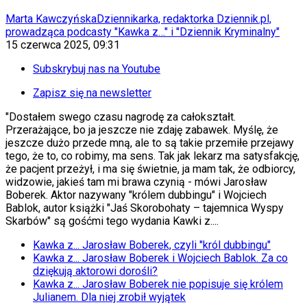
KSEF
Auto
Marta Kawczyńska
Dziennikarka, redaktorka Dziennik.pl,
Aktualności
prowadząca podcasty "Kawka z…" i "Dziennik Kryminalny"
Auta ekologiczne
15 czerwca 2025, 09:31
Automotive
Jednoślady
Subskrybuj nas na Youtube
Drogi
Na wakacje
Zapisz się na newsletter
Paliwo
"Dostałem swego czasu nagrodę za całokształt.
Porady
Przerażające, bo ja jeszcze nie zdaję zabawek. Myślę, że
Premiery
jeszcze dużo przede mną, ale to są takie przemiłe przejawy
Testy
tego, że to, co robimy, ma sens. Tak jak lekarz ma satysfakcję,
Życie gwiazd
że pacjent przeżył, i ma się świetnie, ja mam tak, że odbiorcy,
Aktualności
widzowie, jakieś tam mi brawa czynią - mówi Jarosław
Plotki
Boberek. Aktor nazywany "królem dubbingu" i Wojciech
Telewizja
Bablok, autor książki "Jaś Skorobohaty – tajemnica Wyspy
Hity internetu
Skarbów" są gośćmi tego wydania Kawki z....
Edukacja
Aktualności
Kawka z... Jarosław Boberek, czyli "król dubbingu"
Matura
Kawka z... Jarosław Boberek i Wojciech Bablok. Za co
Kobieta
dziękują aktorowi dorośli?
Aktualności
Kawka z... Jarosław Boberek nie popisuje się królem
Moda
Julianem. Dla niej zrobił wyjątek
Uroda