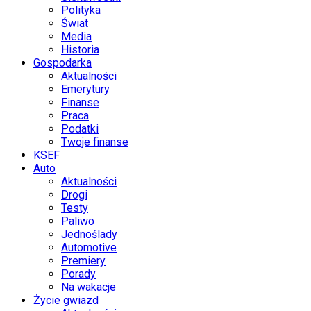
Polityka
Świat
Media
Historia
Gospodarka
Aktualności
Emerytury
Finanse
Praca
Podatki
Twoje finanse
KSEF
Auto
Aktualności
Drogi
Testy
Paliwo
Jednoślady
Automotive
Premiery
Porady
Na wakacje
Życie gwiazd