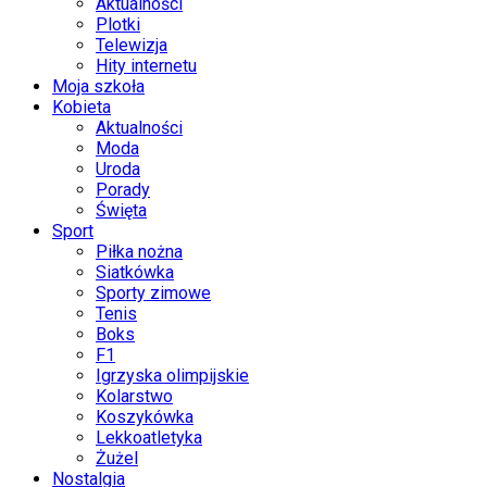
Aktualności
Plotki
Telewizja
Hity internetu
Moja szkoła
Kobieta
Aktualności
Moda
Uroda
Porady
Święta
Sport
Piłka nożna
Siatkówka
Sporty zimowe
Tenis
Boks
F1
Igrzyska olimpijskie
Kolarstwo
Koszykówka
Lekkoatletyka
Żużel
Nostalgia