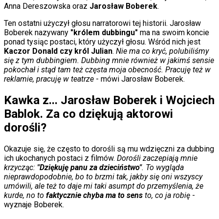
Internet
Anna Dereszowska oraz
Jarosław Boberek
.
Nauka
Programy
Ten ostatni użyczył głosu narratorowi tej historii. Jarosław
Sprzęt
Boberek nazywany
"królem dubbingu"
ma na swoim koncie
Muzyka
ponad tysiąc postaci, który użyczył głosu. Wśród nich jest
Aktualności
Kaczor Donald czy król Julian
.
Nie ma co kryć, polubiliśmy
Koncerty
się z tym dubbingiem. Dubbing mnie również w jakimś sensie
Recenzje
pokochał i stąd tam też częsta moja obecność. Pracuję też w
Zapowiedzi
reklamie, pracuję w teatrze
- mówi Jarosław Boberek.
Kultura
Aktualności
Kawka z... Jarosław Boberek i Wojciech
Książki
Bablok. Za co dziękują aktorowi
Sztuka
Teatr
dorośli?
Magia
Horoskopy
Okazuje się, że często to dorośli są mu wdzięczni za dubbing
Numerologia
ich ukochanych postaci z filmów.
Dorośli zaczepiają mnie
Sennik
krzycząc:
"Dziękuję panu za dzieciństwo"
. To wygląda
Kody rabatowe
nieprawdopodobnie, bo to brzmi tak, jakby się oni wszyscy
gazetaprawna.pl
umówili, ale też to daje mi taki asumpt do przemyślenia, że
Forsal.pl
kurde, no to
faktycznie chyba ma to sens
to, co ja robię
-
INFOR.pl
wyznaje Boberek.
ZdrowieGO.pl