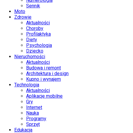
Numerologia
Sennik
Moto
Zdrowie
Aktualności
Choroby
Profilaktyka
Diety
Psychologia
Dziecko
Nieruchomości
Aktualności
Budowa i remont
Architektura i design
Kupno i wynajem
Technologia
Aktualności
Aplikacje mobilne
Gry
Internet
Nauka
Programy
Sprzęt
Edukacja