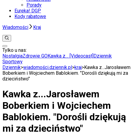
Porady
Eureka! DGP
Kody rabatowe
Wiadomości
Kraj
Tylko u nas:
Anuluj
Wiadomości
Nostalgia
Zdrowie GO
Kawka z… [Videocast]
Dziennik
Kraj
Sportowy
Świat
Dziennik
>
wiadomości.dziennik.pl
>
kraj
>
Kawka z...Jarosławem
Polityka
Boberkiem i Wojciechem Bablokiem. "Dorośli dziękują mi za
Nauka
dzieciństwo"
Ciekawostki
Gospodarka
Kawka z...Jarosławem
Aktualności
Emerytury
Boberkiem i Wojciechem
Finanse
Praca
Bablokiem. "Dorośli dziękują
Podatki
Twoje finanse
mi za dzieciństwo"
Finanse