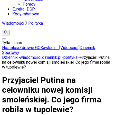
Porady
Eureka! DGP
Kody rabatowe
Wiadomości
Polityka
Tylko u nas:
Anuluj
Wiadomości
Nostalgia
Zdrowie GO
Kawka z… [Videocast]
Dziennik
Kraj
Sportowy
Świat
Dziennik
>
wiadomości.dziennik.pl
>
polityka
>
Przyjaciel Putina
Polityka
na celowniku nowej komisji smoleńskiej. Co jego firma robiła
Nauka
w tupolewie?
Ciekawostki
Gospodarka
Przyjaciel Putina na
Aktualności
Emerytury
celowniku nowej komisji
Finanse
Praca
smoleńskiej. Co jego firma
Podatki
Twoje finanse
robiła w tupolewie?
Finanse