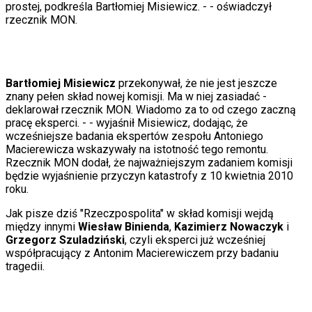
Porady
prostej, podkreśla Bartłomiej Misiewicz. -
- oświadczył
Święta
rzecznik MON.
Sport
Piłka nożna
Siatkówka
Tenis
Bartłomiej Misiewicz
przekonywał, że nie jest jeszcze
F1
znany pełen skład nowej komisji. Ma w niej zasiadać
-
Kolarstwo
deklarował rzecznik MON. Wiadomo za to od czego zaczną
Koszykówka
pracę eksperci. -
- wyjaśnił Misiewicz, dodając, że
Lekkoatletyka
wcześniejsze badania ekspertów zespołu Antoniego
Nostalgia
Macierewicza wskazywały na istotność tego remontu.
Łamigłówki
Rzecznik MON dodał, że najważniejszym zadaniem komisji
Kartka z kalendarza
będzie
wyjaśnienie przyczyn katastrofy z 10 kwietnia 2010
Kultowe przeboje
roku.
Porady z tamtych lat
Wtedy się działo
Jak pisze dziś "Rzeczpospolita" w skład komisji wejdą
Silver news
między innymi
Wiesław Binienda
,
Kazimierz Nowaczyk
i
Ogród
Grzegorz Szuladziński
, czyli eksperci już wcześniej
Gotowanie
współpracujący z Antonim Macierewiczem przy badaniu
Porady
tragedii.
Przepisy
Podróże
Polska
Europa