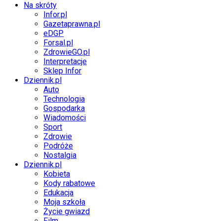
Na skróty
Infor.pl
Gazetaprawna.pl
eDGP
Forsal.pl
ZdrowieGO.pl
Interpretacje
Sklep Infor
Dziennik.pl
Auto
Technologia
Gospodarka
Wiadomości
Sport
Zdrowie
Podróże
Nostalgia
Dziennik.pl
Kobieta
Kody rabatowe
Edukacja
Moja szkoła
Życie gwiazd
Film