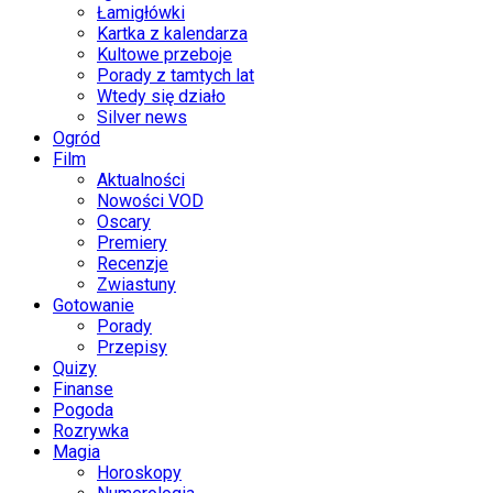
Łamigłówki
Kartka z kalendarza
Kultowe przeboje
Porady z tamtych lat
Wtedy się działo
Silver news
Ogród
Film
Aktualności
Nowości VOD
Oscary
Premiery
Recenzje
Zwiastuny
Gotowanie
Porady
Przepisy
Quizy
Finanse
Pogoda
Rozrywka
Magia
Horoskopy