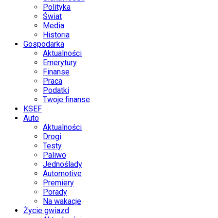
Polityka
Świat
Media
Historia
Gospodarka
Aktualności
Emerytury
Finanse
Praca
Podatki
Twoje finanse
KSEF
Auto
Aktualności
Drogi
Testy
Paliwo
Jednoślady
Automotive
Premiery
Porady
Na wakacje
Życie gwiazd