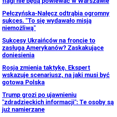
flagi nie będą powiewać w Warszawie
Pełczyńska-Nałęcz odtrąbia ogromny
sukces. "To się wydawało misją
niemożliwą"
Sukcesy Ukraińców na froncie to
zasługa Amerykanów? Zaskakujące
doniesienia
Rosja zmienia taktykę. Ekspert
wskazuje scenariusz, na jaki musi być
gotowa Polska
Trump grozi po ujawnieniu
"zdradzieckich informacji": Te osoby są
już namierzane