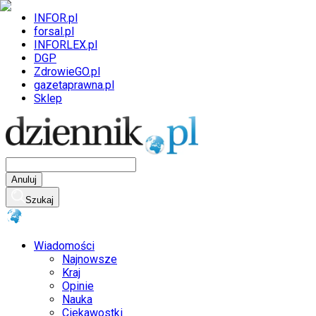
INFOR.pl
forsal.pl
INFORLEX.pl
DGP
ZdrowieGO.pl
gazetaprawna.pl
Sklep
Anuluj
Szukaj
Wiadomości
Najnowsze
Kraj
Opinie
Nauka
Ciekawostki