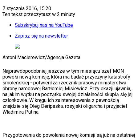
KSEF
Auto
7 stycznia 2016, 15:20
Aktualności
Ten tekst przeczytasz w
2 minuty
Auta ekologiczne
Automotive
Subskrybuj nas na YouTube
Jednoślady
Drogi
Zapisz się na newsletter
Na wakacje
Paliwo
Porady
Antoni Macierewicz
/
Agencja Gazeta
Premiery
Testy
Życie gwiazd
Najprawdopodobniej jeszcze w tym miesiącu szef MON
Aktualności
powoła nową komisję, która ma badać przyczyny katastrofy
Plotki
smoleńskiej - potwierdza rzecznik prasowy ministerstwa
Telewizja
obrony narodowej Bartłomiej Misiewicz. Przy okazji ujawnia,
Hity internetu
na jakim wątku na początku swojej działalności skupią się jej
Edukacja
członkowie. W kręgu ich zainteresowania z pewnością
Aktualności
znajdzie się Oleg Deripaska, rosyjski oligarcha i przyjaciel
Matura
Władimira Putina.
Kobieta
Aktualności
Moda
Uroda
Przygotowania do powołania nowej komisji są już na ostatniej