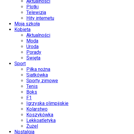
Aktualności
Plotki
Telewizja
Hity internetu
Moja szkoła
Kobieta
Aktualności
Moda
Uroda
Porady
Święta
Sport
Piłka nożna
Siatkówka
Sporty zimowe
Tenis
Boks
F1
Igrzyska olimpijskie
Kolarstwo
Koszykówka
Lekkoatletyka
Żużel
Nostalgia