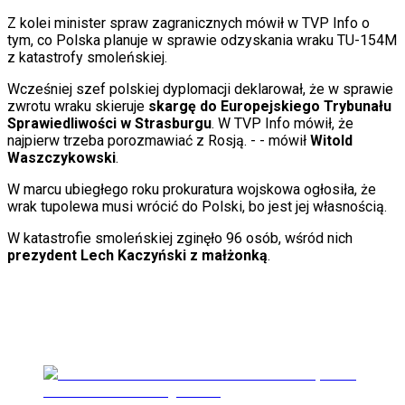
Świat
Z kolei minister spraw zagranicznych mówił w TVP Info o
Ubezpieczenie
tym, co Polska planuje w sprawie odzyskania wraku TU-154M
Moja szkoła
z katastrofy smoleńskiej.
Pogoda
Moto
Wcześniej szef polskiej dyplomacji deklarował, że w sprawie
Quizy
zwrotu wraku skieruje
skargę do Europejskiego Trybunału
Zdrowie
Sprawiedliwości w Strasburgu
. W TVP Info mówił, że
Choroby
najpierw trzeba porozmawiać z Rosją. -
- mówił
Witold
Profilaktyka
Waszczykowski
.
Diety
Nieruchomości
W marcu ubiegłego roku prokuratura wojskowa ogłosiła, że
Budowa i remont
wrak tupolewa musi wrócić do Polski, bo jest jej własnością.
Architektura i design
W katastrofie smoleńskiej zginęło 96 osób, wśród nich
Kupno i wynajem
prezydent Lech Kaczyński z małżonką
.
Film
Aktualności
Premiery
Recenzje
Rozrywka
Technologia
Aktualności
Aplikacje mobilne
Gry