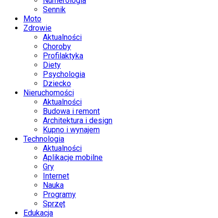
Numerologia
Sennik
Moto
Zdrowie
Aktualności
Choroby
Profilaktyka
Diety
Psychologia
Dziecko
Nieruchomości
Aktualności
Budowa i remont
Architektura i design
Kupno i wynajem
Technologia
Aktualności
Aplikacje mobilne
Gry
Internet
Nauka
Programy
Sprzęt
Edukacja