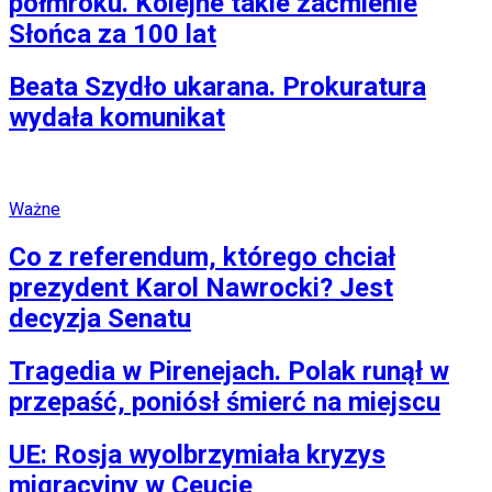
półmroku. Kolejne takie zaćmienie
Słońca za 100 lat
Beata Szydło ukarana. Prokuratura
wydała komunikat
Ważne
Co z referendum, którego chciał
prezydent Karol Nawrocki? Jest
decyzja Senatu
Tragedia w Pirenejach. Polak runął w
przepaść, poniósł śmierć na miejscu
UE: Rosja wyolbrzymiała kryzys
migracyjny w Ceucie