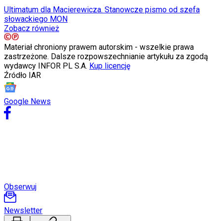
Internet
Ultimatum dla Macierewicza. Stanowcze pismo od szefa
Nauka
słowackiego MON
Programy
Zobacz również
Sprzęt
Muzyka
Materiał chroniony prawem autorskim - wszelkie prawa
Aktualności
zastrzeżone. Dalsze rozpowszechnianie artykułu za zgodą
Koncerty
wydawcy INFOR PL S.A.
Kup licencję
Recenzje
Źródło
IAR
Zapowiedzi
Kultura
Aktualności
Google News
Książki
Sztuka
Teatr
Magia
Horoskopy
Numerologia
Sennik
Kody rabatowe
gazetaprawna.pl
Obserwuj
Forsal.pl
INFOR.pl
ZdrowieGO.pl
Newsletter