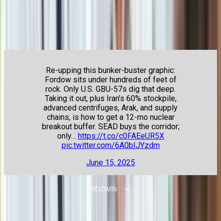
Re-upping this bunker-buster graphic:
Fordow sits under hundreds of feet of
rock. Only U.S. GBU-57s dig that deep.
Taking it out, plus Iran’s 60% stockpile,
advanced centrifuges, Arak, and supply
chains, is how to get a 12-mo nuclear
breakout buffer. SEAD buys the corridor;
only…
https://t.co/c0FAEeUR5X
pic.twitter.com/6A0bIJYzdm
June 15, 2025
ROZWIŃ
Izraelczycy już raz zbombardowali Fordo
. Ze zdjęć
satelitarnych wynika, że z marnym skutkiem.