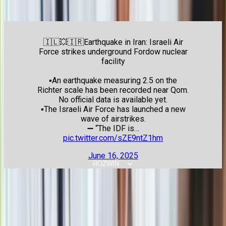
bombami.
🇮🇱💥🇮🇷Earthquake in Iran: Israeli Air
Force strikes underground Fordow nuclear
facility
▪️An earthquake measuring 2.5 on the
Richter scale has been recorded near Qom.
No official data is available yet.
▪️The Israeli Air Force has launched a new
wave of airstrikes.
➖ “The IDF is…
pic.twitter.com/sZE9ntZ1hm
June 16, 2025
ROZWIŃ
Takie mają z kolei Amerykanie. Są to 14-tonowe
bomby
penetrujące GBU-57A/B
, służące właśnie do niszczenia
bunkrów. Mogą wysadzać cele położone do głębokości 60
metrów. Czy to wystarczy, by zniszczyć serce irańskiego
programu nuklearnego? Nie wiadomo.