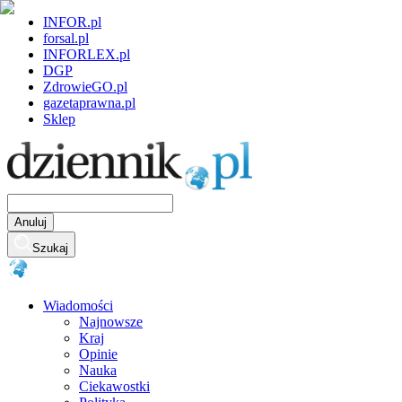
INFOR.pl
forsal.pl
INFORLEX.pl
DGP
ZdrowieGO.pl
gazetaprawna.pl
Sklep
Anuluj
Szukaj
Wiadomości
Najnowsze
Kraj
Opinie
Nauka
Ciekawostki