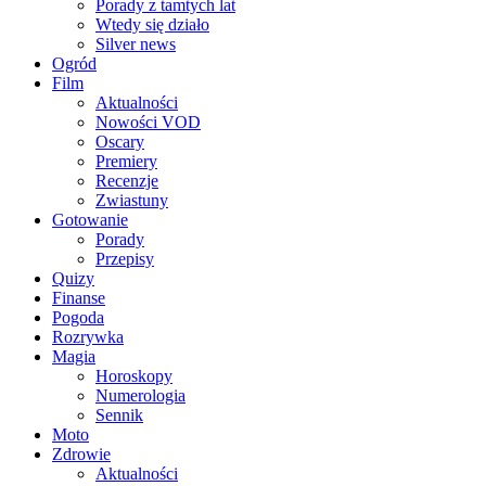
Porady z tamtych lat
Wtedy się działo
Silver news
Ogród
Film
Aktualności
Nowości VOD
Oscary
Premiery
Recenzje
Zwiastuny
Gotowanie
Porady
Przepisy
Quizy
Finanse
Pogoda
Rozrywka
Magia
Horoskopy
Numerologia
Sennik
Moto
Zdrowie
Aktualności