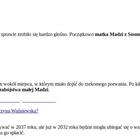
 sprawie zrobiło się bardzo głośno. Początkowo
matka Madzi z Sosn
ren wokół miejsca, w którym miało dojść do rzekomego porwania. Po ki
 zabójstwa małej Madzi
.
arzyna Waśniewska?
ywać w 2037 roku, ale już w 2032 roku będzie mogła ubiegać się o 
 go spłacić.