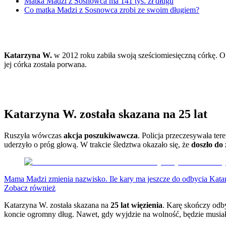
Matka Madzi z Sosnowca ma 141 tys. zł długu
Porady
Co matka Madzi z Sosnowca zrobi ze swoim długiem?
Premiery
Testy
Życie gwiazd
Aktualności
Plotki
Katarzyna W.
w 2012 roku zabiła swoją sześciomiesięczną córkę. O
Telewizja
jej córka została porwana.
Hity internetu
Edukacja
Aktualności
Matura
Kobieta
Katarzyna W. została skazana na 25 lat
Aktualności
Moda
Uroda
Ruszyła wówczas
akcja poszukiwawcza
. Policja przeczesywała te
Porady
uderzyło o próg głową. W trakcie śledztwa okazało się, że
doszło do
Święta
Sport
Piłka nożna
Mama Madzi zmienia nazwisko. Ile kary ma jeszcze do odbycia Kat
Siatkówka
Zobacz również
Tenis
F1
Katarzyna W. została skazana na
25 lat więzienia
. Karę skończy odb
Kolarstwo
koncie ogromny dług. Nawet, gdy wyjdzie na wolność, będzie musiała
Koszykówka
Lekkoatletyka