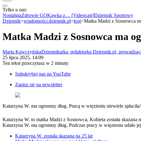
Tylko u nas:
Anuluj
Wiadomości
Nostalgia
Zdrowie GO
Kawka z… [Videocast]
Dziennik Sportowy
Kraj
Dziennik
>
wiadomości.dziennik.pl
>
kraj
>
Matka Madzi z Sosnowca ma 
Świat
Polityka
Matka Madzi z Sosnowca ma ogro
Nauka
Ciekawostki
Gospodarka
Marta Kawczyńska
Dziennikarka, redaktorka Dziennik.pl, prowadz
Aktualności
25 lipca 2025, 14:09
Emerytury
Ten tekst przeczytasz w
2 minuty
Finanse
Praca
Subskrybuj nas na YouTube
Podatki
Twoje finanse
Zapisz się na newsletter
Finanse
KSEF
Auto
Aktualności
Katarzyna W. ma ogromny dług. Pracą w więzieniu niewiele spłaciła
/
Auta ekologiczne
Automotive
Katarzyna W. to matka Madzi z Sosnowca, Kobieta została skazana na 
Jednoślady
Katarzyna W. ma ogromny dług. Podczas pracy w więzieniu udało jej s
Drogi
Na wakacje
Katarzyna W. została skazana na 25 lat
Paliwo