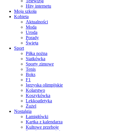
Telewizja
Hity internetu
Moja szkoła
Kobieta
Aktualności
Moda
Uroda
Porady
Święta
Sport
Piłka nożna
Siatkówka
Sporty zimowe
Tenis
Boks
F1
Igrzyska olimpijskie
Kolarstwo
Koszykówka
Lekkoatletyka
Żużel
Nostalgia
Łamigłówki
Kartka z kalendarza
Kultowe przeboje