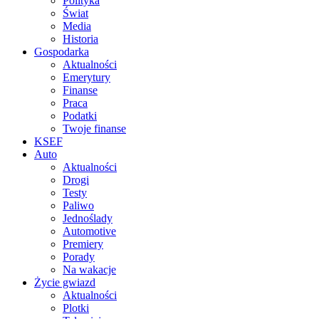
Polityka
Świat
Media
Historia
Gospodarka
Aktualności
Emerytury
Finanse
Praca
Podatki
Twoje finanse
KSEF
Auto
Aktualności
Drogi
Testy
Paliwo
Jednoślady
Automotive
Premiery
Porady
Na wakacje
Życie gwiazd
Aktualności
Plotki