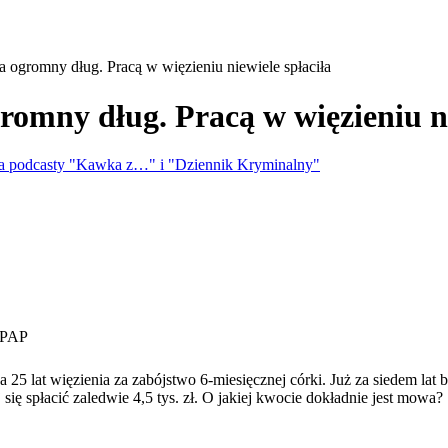
ogromny dług. Pracą w więzieniu niewiele spłaciła
mny dług. Pracą w więzieniu nie
ąca podcasty "Kawka z…" i "Dziennik Kryminalny"
PAP
25 lat więzienia za zabójstwo 6-miesięcznej córki. Już za siedem lat 
ię spłacić zaledwie 4,5 tys. zł. O jakiej kwocie dokładnie jest mowa?