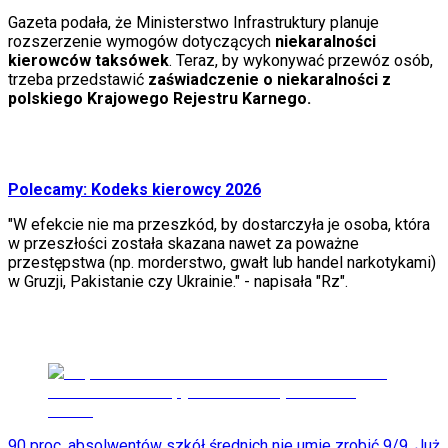
Porady
Gazeta podała, że Ministerstwo Infrastruktury planuje
Święta
rozszerzenie wymogów dotyczących
niekaralności
Sport
kierowców taksówek
. Teraz, by wykonywać przewóz osób,
Piłka nożna
trzeba przedstawić
zaświadczenie o niekaralności z
Siatkówka
polskiego Krajowego Rejestru Karnego.
Tenis
F1
Kolarstwo
Koszykówka
Lekkoatletyka
Polecamy: Kodeks kierowcy 2026
Nostalgia
Łamigłówki
"W efekcie nie ma przeszkód, by dostarczyła je osoba, która
Kartka z kalendarza
w przeszłości została skazana nawet za poważne
Kultowe przeboje
przestępstwa (np. morderstwo, gwałt lub handel narkotykami)
Porady z tamtych lat
w Gruzji, Pakistanie czy Ukrainie." - napisała "Rz".
Wtedy się działo
Silver news
Ogród
Gotowanie
Porady
Przepisy
Podróże
Polska
90 proc. absolwentów szkół średnich nie umie zrobić 9/9. Już
Europa