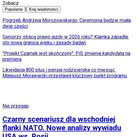
Zobacz
|
Popularne
Kraj wiadomości
Pogrzeb Andrzeja Morozowskiego. Ceremonia będzie miała
dwie części
Seniorzy stracą prawo jazdy w 2026 roku? Klamka zapadła:
oto nowa granica wieku i zasady badań
"Projekt Czarnek jest skończony". PiS zmienia kandydata na
premiera
Likwidacja 800 plus i pensja rodzicielska co miesiąc.
Mateusz Morawiecki przestawił kluczowy punkt programu
Nie przegap
Czarny scenariusz dla wschodniej
flanki NATO. Nowe analizy wywiadu
USA ws. Rosji