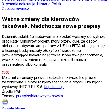
3. pytanie nokautuje. Historia Polski
Świat
Zobacz również
Ubezpieczenie
Moja szkoła
Pogoda
Ważne zmiany dla kierowców
Moto
taksówek. Nadchodzą nowe przepisy
Quizy
Zdrowie
Choroby
Dziennik ustalił, że niebawem ma zostać wpisany do wykazu
Profilaktyka
prac Rady Ministrów projekt, który przewiduje, że osoby
Diety
niebędące obywatelami państw z UE lub EFTA, ubiegając się
Nieruchomości
o licencję, będą musiały złożyć zaświadczenie
Budowa i remont
potwierdzające niekaralność także z państwa pochodzenia,
Architektura i design
wraz z tłumaczeniem dokonanym przez tłumacza
Kupno i wynajem
przysięgłego albo konsula.
Film
Aktualności
Materiał chroniony prawem autorskim - wszelkie prawa
Premiery
zastrzeżone. Dalsze rozpowszechnianie artykułu za zgodą
Recenzje
wydawcy INFOR PL S.A.
Kup licencję
Rozrywka
Źródło
PAP
Technologia
Tematy:
przepisy
kierowcy
taksówka
Aktualności
Aplikacje mobilne
Gry
Google News