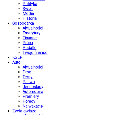
Polityka
Świat
Media
Historia
Gospodarka
Aktualności
Emerytury
Finanse
Praca
Podatki
Twoje finanse
KSEF
Auto
Aktualności
Drogi
Testy
Paliwo
Jednoślady
Automotive
Premiery
Porady
Na wakacje
Życie gwiazd