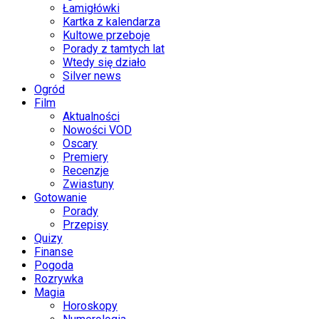
Łamigłówki
Kartka z kalendarza
Kultowe przeboje
Porady z tamtych lat
Wtedy się działo
Silver news
Ogród
Film
Aktualności
Nowości VOD
Oscary
Premiery
Recenzje
Zwiastuny
Gotowanie
Porady
Przepisy
Quizy
Finanse
Pogoda
Rozrywka
Magia
Horoskopy