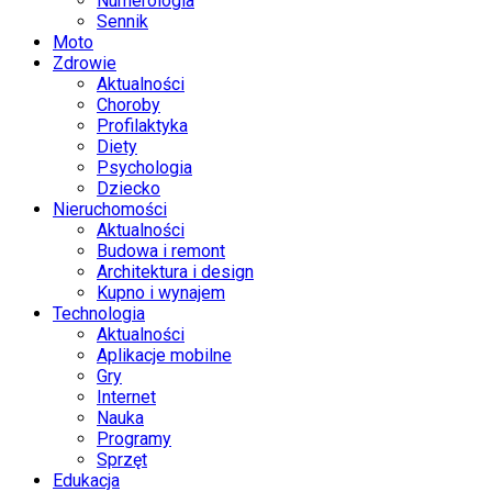
Numerologia
Sennik
Moto
Zdrowie
Aktualności
Choroby
Profilaktyka
Diety
Psychologia
Dziecko
Nieruchomości
Aktualności
Budowa i remont
Architektura i design
Kupno i wynajem
Technologia
Aktualności
Aplikacje mobilne
Gry
Internet
Nauka
Programy
Sprzęt
Edukacja