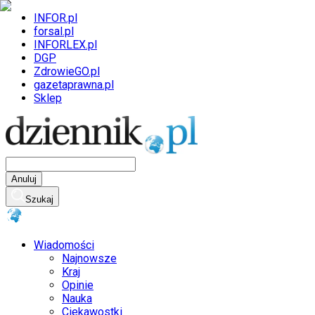
INFOR.pl
forsal.pl
INFORLEX.pl
DGP
ZdrowieGO.pl
gazetaprawna.pl
Sklep
Anuluj
Szukaj
Wiadomości
Najnowsze
Kraj
Opinie
Nauka
Ciekawostki