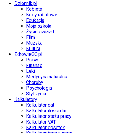
Dziennik.pl
Kobieta
Kody rabatowe
Edukacja
Moja szkoła
Życie gwiazd
Film
Muzyka
Kultura
ZdrowieGO.pl
Prawo
Finanse
Leki
Medycyna naturalna
Choroby
Psychologia
Styl życia
Kalkulatory
Kalkulator dat
Kalkulator ilości dni
Kalkulator stażu pracy
Kalkulator VAT
Kalkulator odsetek