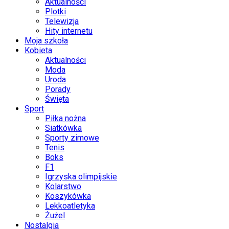
Aktualności
Plotki
Telewizja
Hity internetu
Moja szkoła
Kobieta
Aktualności
Moda
Uroda
Porady
Święta
Sport
Piłka nożna
Siatkówka
Sporty zimowe
Tenis
Boks
F1
Igrzyska olimpijskie
Kolarstwo
Koszykówka
Lekkoatletyka
Żużel
Nostalgia