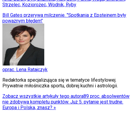
Strzelec, Koziorożec, Wodnik, Ryby
Bill Gates przerywa milczenie. "Spotkania z Epsteinem były
poważnym błędem"
oprac. Lena Ratajczyk
Redaktorka specjalizująca się w tematyce lifestylowej.
Prywatnie miłośniczka sportu, dobrej kuchni i astrologii.
Zobacz wszystkie artykuły tego autora
89 proc. absolwentów
nie zdobywa kompletu punktów. Już 5. pytanie jest trudne.
Europa i Polska, znasz?
»