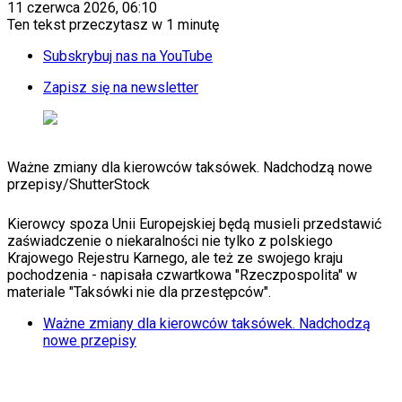
KSEF
11 czerwca 2026, 06:10
Auto
Ten tekst przeczytasz w
1 minutę
Aktualności
Auta ekologiczne
Subskrybuj nas na YouTube
Automotive
Jednoślady
Zapisz się na newsletter
Drogi
Na wakacje
Paliwo
Porady
Ważne zmiany dla kierowców taksówek. Nadchodzą nowe
Premiery
przepisy
/
ShutterStock
Testy
Życie gwiazd
Aktualności
Kierowcy spoza Unii Europejskiej będą musieli przedstawić
Plotki
zaświadczenie o niekaralności nie tylko z polskiego
Telewizja
Krajowego Rejestru Karnego, ale też ze swojego kraju
Hity internetu
pochodzenia - napisała czwartkowa "Rzeczpospolita" w
Edukacja
materiale "Taksówki nie dla przestępców".
Aktualności
Ważne zmiany dla kierowców taksówek. Nadchodzą
Matura
nowe przepisy
Kobieta
Aktualności
Moda
Uroda