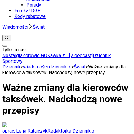
Porady
Eureka! DGP
Kody rabatowe
Wiadomości
Świat
Tylko u nas:
Anuluj
Wiadomości
Nostalgia
Zdrowie GO
Kawka z… [Videocast]
Dziennik
Kraj
Sportowy
Świat
Dziennik
>
wiadomości.dziennik.pl
>
Świat
>
Ważne zmiany dla
Polityka
kierowców taksówek. Nadchodzą nowe przepisy
Nauka
Ciekawostki
Ważne zmiany dla kierowców
Gospodarka
Aktualności
taksówek. Nadchodzą nowe
Emerytury
Finanse
przepisy
Praca
Podatki
Twoje finanse
Finanse
oprac. Lena Ratajczyk
Redaktorka Dziennik.pl