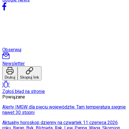
Internet
Nauka
Programy
Sprzęt
Muzyka
Aktualności
Koncerty
Recenzje
Zapowiedzi
Obserwuj
Kultura
Aktualności
Książki
Newsletter
Sztuka
Teatr
Drukuj
Skopiuj link
Magia
Horoskopy
Numerologia
Zgłoś błąd na stronie
Sennik
Powiązane
Kody rabatowe
gazetaprawna.pl
Alerty IMGW dla pięciu województw. Tam temperatura sięgnie
Forsal.pl
nawet 30 stopni
INFOR.pl
ZdrowieGO.pl
Aktualny horoskop dzienny na czwartek 11 czerwca 2026
roku. Baran, Byk, Bliźnięta, Rak, Lew, Panna, Waga, Skorpion,