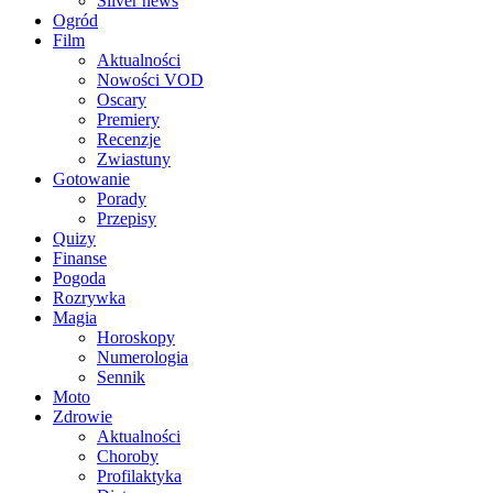
Silver news
Ogród
Film
Aktualności
Nowości VOD
Oscary
Premiery
Recenzje
Zwiastuny
Gotowanie
Porady
Przepisy
Quizy
Finanse
Pogoda
Rozrywka
Magia
Horoskopy
Numerologia
Sennik
Moto
Zdrowie
Aktualności
Choroby
Profilaktyka