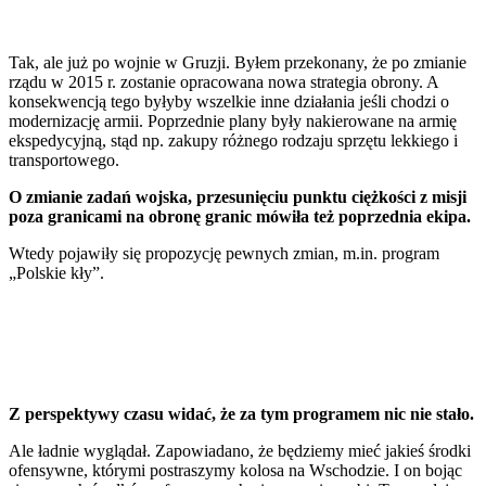
Kupno i wynajem
Film
Aktualności
Tak, ale już po wojnie w Gruzji. Byłem przekonany, że po zmianie
Premiery
rządu w 2015 r. zostanie opracowana nowa strategia obrony. A
Recenzje
konsekwencją tego byłyby wszelkie inne działania jeśli chodzi o
Rozrywka
modernizację armii. Poprzednie plany były nakierowane na armię
Technologia
ekspedycyjną, stąd np. zakupy różnego rodzaju sprzętu lekkiego i
Aktualności
transportowego.
Aplikacje mobilne
Gry
O zmianie zadań wojska, przesunięciu punktu ciężkości z misji
Internet
poza granicami na obronę granic mówiła też poprzednia ekipa.
Nauka
Programy
Wtedy pojawiły się propozycję pewnych zmian, m.in. program
Sprzęt
„Polskie kły”.
Muzyka
Aktualności
Koncerty
Recenzje
Zapowiedzi
Kultura
Aktualności
Z perspektywy czasu widać, że za tym programem nic nie stało.
Książki
Sztuka
Ale ładnie wyglądał. Zapowiadano, że będziemy mieć jakieś środki
Teatr
ofensywne, którymi postraszymy kolosa na Wschodzie. I on bojąc
Magia