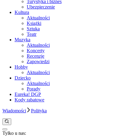
Turystyka i biznes
Ubezpieczenie
Kultura
Aktualności
Książki
Sztuka
Teatr
Muzyka
Aktualności
Koncerty
Recenzje
Zapowiedzi
Hobby
Aktualności
Dziecko
Aktualności
Porady
Eureka! DGP
Kody rabatowe
Wiadomości
Polityka
Tylko u nas:
Anuluj