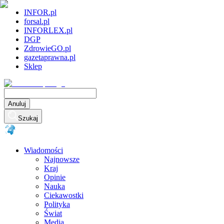
INFOR.pl
forsal.pl
INFORLEX.pl
DGP
ZdrowieGO.pl
gazetaprawna.pl
Sklep
Anuluj
Szukaj
Wiadomości
Najnowsze
Kraj
Opinie
Nauka
Ciekawostki
Polityka
Świat
Media