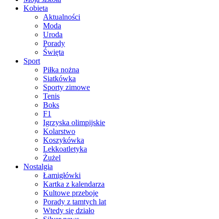
Kobieta
Aktualności
Moda
Uroda
Porady
Święta
Sport
Piłka nożna
Siatkówka
Sporty zimowe
Tenis
Boks
F1
Igrzyska olimpijskie
Kolarstwo
Koszykówka
Lekkoatletyka
Żużel
Nostalgia
Łamigłówki
Kartka z kalendarza
Kultowe przeboje
Porady z tamtych lat
Wtedy się działo