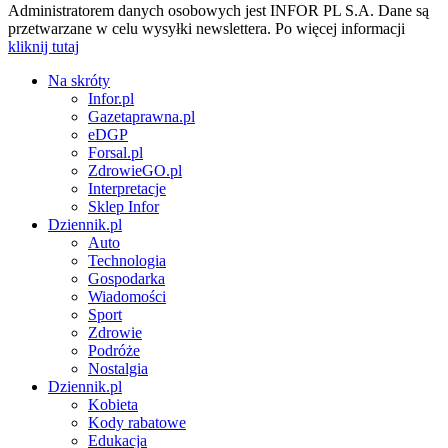
Administratorem danych osobowych jest INFOR PL S.A. Dane są
przetwarzane w celu wysyłki newslettera. Po więcej informacji
kliknij tutaj
Na skróty
Infor.pl
Gazetaprawna.pl
eDGP
Forsal.pl
ZdrowieGO.pl
Interpretacje
Sklep Infor
Dziennik.pl
Auto
Technologia
Gospodarka
Wiadomości
Sport
Zdrowie
Podróże
Nostalgia
Dziennik.pl
Kobieta
Kody rabatowe
Edukacja