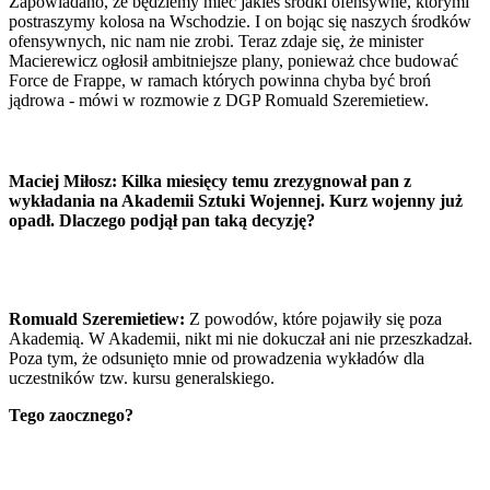
Zapowiadano, że będziemy mieć jakieś środki ofensywne, którymi
Testy
postraszymy kolosa na Wschodzie. I on bojąc się naszych środków
Życie gwiazd
ofensywnych, nic nam nie zrobi. Teraz zdaje się, że minister
Aktualności
Macierewicz ogłosił ambitniejsze plany, ponieważ chce budować
Plotki
Force de Frappe, w ramach których powinna chyba być broń
Telewizja
jądrowa - mówi w rozmowie z DGP Romuald Szeremietiew.
Hity internetu
Edukacja
Aktualności
Matura
Maciej Miłosz: Kilka miesięcy temu zrezygnował pan z
Kobieta
wykładania na Akademii Sztuki Wojennej. Kurz wojenny już
Aktualności
opadł. Dlaczego podjął pan taką decyzję?
Moda
Uroda
Porady
Święta
Sport
Romuald Szeremietiew:
Z powodów, które pojawiły się poza
Piłka nożna
Akademią. W Akademii, nikt mi nie dokuczał ani nie przeszkadzał.
Siatkówka
Poza tym, że odsunięto mnie od prowadzenia wykładów dla
Tenis
uczestników tzw. kursu generalskiego.
F1
Kolarstwo
Tego zaocznego?
Koszykówka
Lekkoatletyka
Nostalgia
Łamigłówki