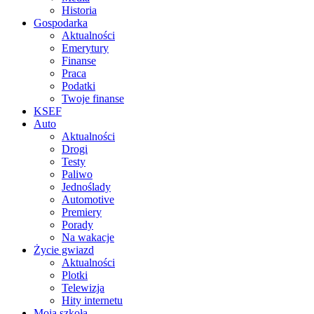
Historia
Gospodarka
Aktualności
Emerytury
Finanse
Praca
Podatki
Twoje finanse
KSEF
Auto
Aktualności
Drogi
Testy
Paliwo
Jednoślady
Automotive
Premiery
Porady
Na wakacje
Życie gwiazd
Aktualności
Plotki
Telewizja
Hity internetu
Moja szkoła