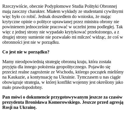
Kartka z kalendarza
Rzeczywiście, obecnie Podyplomowe Studia Polityki Obronnej
Kultowe przeboje
mają zaoczny charakter. Miałem wykłady ze studentami cywilnymi
Porady z tamtych lat
więc było co robić. Jednak doszedłem do wniosku, że mając
Wtedy się działo
krytyczne opinie o polityce uprawianej przez ministra obrony nie
Silver news
powinienem jednocześnie pracować w uczelni jemu podległej. Tak
Ogród
więc z jednej strony nie wypadało krytykować przełożonego, a z
Gotowanie
drugiej strony sumienie nie pozwalało mi milczeć widząc, że coś w
Porady
obronności jest nie w porządku.
Przepisy
Podróże
Co jest nie w porządku?
Polska
Europa
Mamy nieodpowiednią strategię obronną kraju, która została
Świat
przyjęta dla innego położenia geopolitycznego. Pojawiło się
Ubezpieczenie
przecież realne zagrożenie ze Wschodu, którego początek mieliśmy
Moja szkoła
na Kaukazie, a kontynuację na Ukrainie. Tymczasem u nas ciągle
Pogoda
obowiązuje strategia, w której konflikt wojenny jest określony jako
Moto
mało prawdopodobny.
Quizy
Zdrowie
Pan mówi o dokumencie przygotowywanym jeszcze za czasów
Choroby
prezydenta Bronisława Komorowskiego. Jeszcze przed agresją
Profilaktyka
Rosji na Ukrainę.
Diety
Nieruchomości
Budowa i remont
Architektura i design