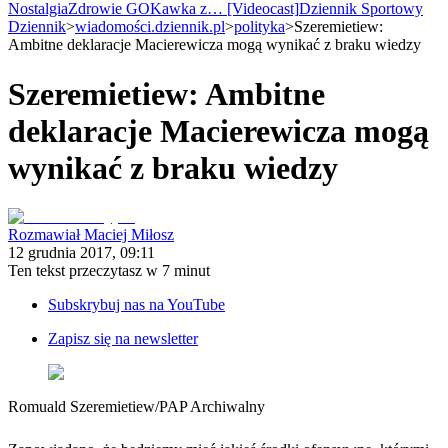
Wiadomości
Nostalgia
Zdrowie GO
Kawka z… [Videocast]
Dziennik Sportowy
Kraj
Dziennik
>
wiadomości.dziennik.pl
>
polityka
>
Szeremietiew:
Świat
Ambitne deklaracje Macierewicza mogą wynikać z braku wiedzy
Polityka
Nauka
Szeremietiew: Ambitne
Ciekawostki
Gospodarka
deklaracje Macierewicza mogą
Aktualności
Emerytury
wynikać z braku wiedzy
Finanse
Praca
Podatki
Twoje finanse
Rozmawiał Maciej Miłosz
Finanse
12 grudnia 2017, 09:11
KSEF
Ten tekst przeczytasz w
7 minut
Auto
Aktualności
Subskrybuj nas na YouTube
Auta ekologiczne
Automotive
Zapisz się na newsletter
Jednoślady
Drogi
Na wakacje
Paliwo
Romuald Szeremietiew
/
PAP Archiwalny
Porady
Premiery