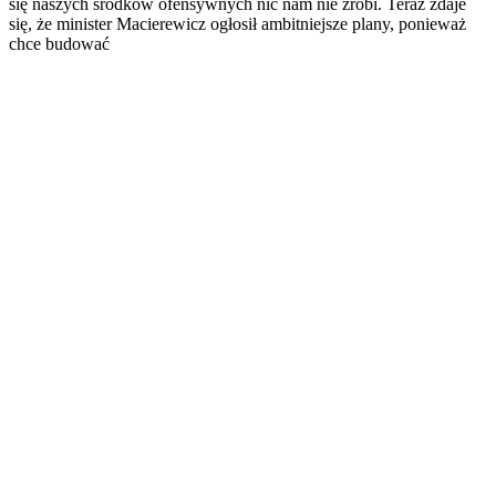
się naszych środków ofensywnych nic nam nie zrobi. Teraz zdaje
Horoskopy
się, że minister Macierewicz ogłosił ambitniejsze plany, ponieważ
Numerologia
chce budować
Sennik
Kody rabatowe
gazetaprawna.pl
Forsal.pl
INFOR.pl
ZdrowieGO.pl