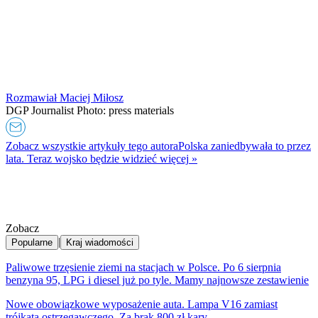
Rozmawiał Maciej Miłosz
DGP Journalist Photo: press materials
Zobacz wszystkie artykuły tego autora
Polska zaniedbywała to przez
lata. Teraz wojsko będzie widzieć więcej
»
Zobacz
|
Popularne
Kraj wiadomości
Paliwowe trzęsienie ziemi na stacjach w Polsce. Po 6 sierpnia
benzyna 95, LPG i diesel już po tyle. Mamy najnowsze zestawienie
Nowe obowiązkowe wyposażenie auta. Lampa V16 zamiast
trójkąta ostrzegawczego. Za brak 800 zł kary