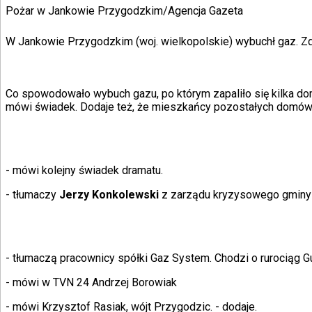
KSEF
Pożar w Jankowie Przygodzkim
/
Agencja Gazeta
Auto
Aktualności
Auta ekologiczne
W Jankowie Przygodzkim (woj. wielkopolskie) wybuchł gaz. Zdan
Automotive
Jednoślady
Drogi
Na wakacje
Co spowodowało wybuch gazu, po którym zapaliło się kilka 
Paliwo
mówi świadek. Dodaje też, że mieszkańcy pozostałych domów 
Porady
Premiery
Testy
Życie gwiazd
- mówi kolejny świadek dramatu.
Aktualności
Plotki
- tłumaczy
Jerzy Konkolewski
z zarządu kryzysowego
gminy
Telewizja
Hity internetu
Edukacja
Aktualności
Matura
- tłumaczą pracownicy spółki Gaz System. Chodzi o rurociąg
G
Kobieta
Aktualności
- mówi w TVN 24 Andrzej Borowiak
Moda
Uroda
- mówi Krzysztof Rasiak, wójt Przygodzic.
- dodaje.