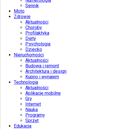
Numerologia
Sennik
Moto
Zdrowie
Aktualności
Choroby
Profilaktyka
Diety
Psychologia
Dziecko
Nieruchomości
Aktualności
Budowa i remont
Architektura i design
Kupno i wynajem
Technologia
Aktualności
Aplikacje mobilne
Gry
Internet
Nauka
Programy
Sprzęt
Edukacja