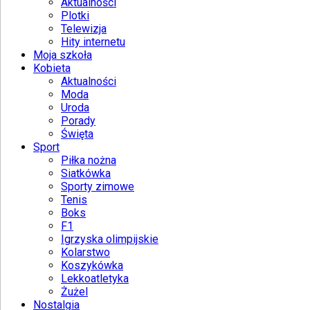
Aktualności
Plotki
Telewizja
Hity internetu
Moja szkoła
Kobieta
Aktualności
Moda
Uroda
Porady
Święta
Sport
Piłka nożna
Siatkówka
Sporty zimowe
Tenis
Boks
F1
Igrzyska olimpijskie
Kolarstwo
Koszykówka
Lekkoatletyka
Żużel
Nostalgia