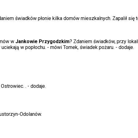
iem świadków płonie kilka domów mieszkalnych. Zapalił się też 
domów w
Jankowie Przygodzkim
? Zdaniem świadków, przy loka
uciekają w popłochu.
- mówi Tomek, świadek pożaru.
- dodaje.
 Ostrowiec.
.
- dodaje.
ustorzyn-Odolanów.