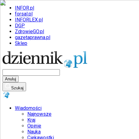
INFOR.pl
forsal.pl
INFORLEX.pl
DGP
ZdrowieGO.pl
gazetaprawna.pl
Sklep
Anuluj
Szukaj
Wiadomości
Najnowsze
Kraj
Opinie
Nauka
Ciekawostki