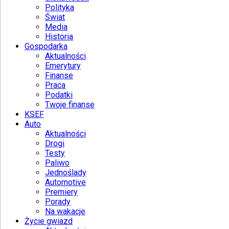
Polityka
Świat
Media
Historia
Gospodarka
Aktualności
Emerytury
Finanse
Praca
Podatki
Twoje finanse
KSEF
Auto
Aktualności
Drogi
Testy
Paliwo
Jednoślady
Automotive
Premiery
Porady
Na wakacje
Życie gwiazd