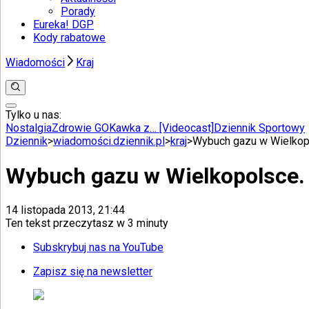
Porady
Eureka! DGP
Kody rabatowe
Wiadomości
Kraj
Tylko u nas:
Anuluj
Wiadomości
Nostalgia
Zdrowie GO
Kawka z… [Videocast]
Dziennik Sportowy
Kraj
Dziennik
>
wiadomości.dziennik.pl
>
kraj
>
Wybuch gazu w Wielkopo
Świat
Polityka
Wybuch gazu w Wielkopolsce. 
Nauka
Ciekawostki
Gospodarka
14 listopada 2013, 21:44
Aktualności
Ten tekst przeczytasz w
3 minuty
Emerytury
Finanse
Subskrybuj nas na YouTube
Praca
Podatki
Zapisz się na newsletter
Twoje finanse
Finanse