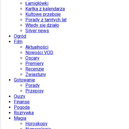
Łamigłówki
Kartka z kalendarza
Kultowe przeboje
Porady z tamtych lat
Wtedy się działo
Silver news
Ogród
Film
Aktualności
Nowości VOD
Oscary
Premiery
Recenzje
Zwiastuny
Gotowanie
Porady
Przepisy
Quizy
Finanse
Pogoda
Rozrywka
Magia
Horoskopy